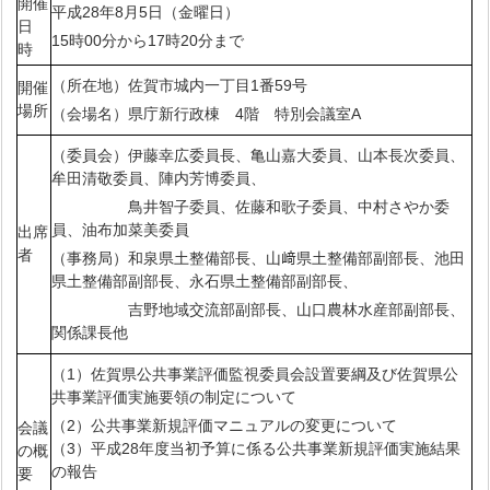
開催
平成28年8月5日（金曜日）
日
15時00分から17時20分まで
時
（所在地）佐賀市城内一丁目1番59号
開催
場所
（会場名）県庁新行政棟 4階 特別会議室A
（委員会）伊藤幸広委員長、亀山嘉大委員、山本長次委員、
牟田清敬委員、陣内芳博委員、
鳥井智子委員、佐藤和歌子委員、中村さやか委
員、油布加菜美委員
出席
者
（事務局）和泉県土整備部長、山﨑県土整備部副部長、池田
県土整備部副部長、永石県土整備部副部長、
吉野地域交流部副部長、山口農林水産部副部長、
関係課長他
（1）佐賀県公共事業評価監視委員会設置要綱及び佐賀県公
共事業評価実施要領の制定について
（2）公共事業新規評価マニュアルの変更について
会議
（3）平成28年度当初予算に係る公共事業新規評価実施結果
の概
の報告
要