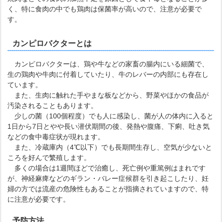
く、特に食肉の中でも鶏肉は保菌率が高いので、注意が必要で
す。
カンピロバクターとは
カンピロバクターは、鶏や牛などの家畜の腸内にいる細菌で、
生の鶏肉や牛肉に付着していたり、牛のレバーの内部にも存在し
ています。
また、生肉に触れた手やまな板などから、野菜やほかの食品が
汚染されることもあります。
少しの菌（100個程度）でも人に感染し、菌が人の体内に入ると
1日から7日とやや長い潜伏期間の後、発熱や腹痛、下痢、吐き気
などの食中毒症状が現れます。
また、冷蔵庫内（4℃以下）でも長期間生存し、空気が少ないと
ころを好んで繁殖します。
多くの場合は1週間ほどで治癒し、死亡例や重篤例はまれです
が、神経麻痺などのギラン・バレー症候群を引き起こしたり、妊
婦の方では流産の危険性もあることが指摘されていますので、特
に注意が必要です。
予防方法