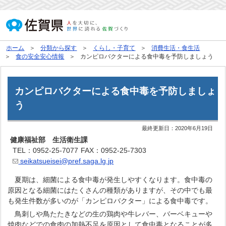
ホーム
分類から探す
くらし・子育て
消費生活・食生活
食の安全安心情報
カンピロバクターによる食中毒を予防しましょう
カンピロバクターによる食中毒を予防しましょ
う
最終更新日：
2020年6月19日
健康福祉部 生活衛生課
TEL：0952-25-7077
FAX：0952-25-7303
seikatsueisei@pref.saga.lg.jp
夏期は、細菌による食中毒が発生しやすくなります。食中毒の
原因となる細菌にはたくさんの種類がありますが、その中でも最
も発生件数が多いのが「カンピロバクター」による食中毒です。
鳥刺しや鳥たたきなどの生の鶏肉や牛レバー、バーベキューや
焼肉などでの食肉の加熱不足を原因として食中毒となることが多