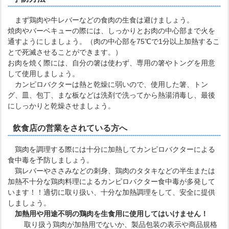
まず鶏肉や牛レバーなどの食肉の生食は避けましょう。
焼肉やバーベキューの際には、しっかりとお肉の中心部まで火を
通すようにしましょう。（肉の中心部を75℃で1分以上加熱するこ
とで死滅させることができます。）
お肉を焼く際には、自分の箸は使わず、専用の箸やトングを用意
して使用しましょう。
カンピロバクターは熱と乾燥に弱いので、使用した箸、トン
グ、皿、包丁、まな板などは洗剤で洗ってから熱湯消毒し、最後
にしっかりと乾燥させましょう。
飲食店の営業をされている方へ
鶏肉を調理する際には十分に加熱してカンピロバクターによる
食中毒を予防しましょう。
鶏レバーやささみなどの刺身、鶏肉のタタキなどの半生または
加熱不十分な鶏肉料理によるカンピロバクター食中毒が多発して
います！！適切に取り扱い、十分な加熱調理をして、安全に提供
しましょう。
加熱用や用途不明の鶏肉を生食用に使用してはいけません！
取り扱う鶏肉が加熱用でないか、製品包装の表示や商品規格