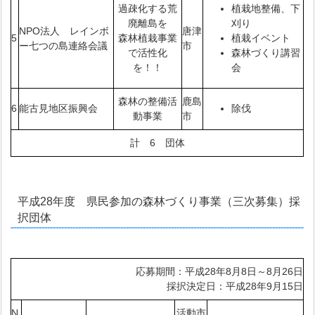
過疎化する荒
植栽地整備、下
廃離島を
刈り
NPO法人 レインボ
唐津
5
森林植栽事業
植栽イベント
ー七つの島連絡会議
市
で活性化
森林づくり講習
を！！
会
森林の整備活
鹿島
6
能古見地区振興会
除伐
動事業
市
計 6 団体
平成28年度 県民参加の森林づくり事業（三次募集）採
択団体
応募期間：平成28年8月8日～8月26日
採択決定日：平成28年9月15日
N
活動市