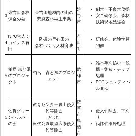
嬉
倒木・不良木伐採
東吉田森林
東吉田地域内の山の
3
野
安全研修会、森林
保全の会
荒廃森林再生事業
市
技術現地勉強会
NPO法人ジ
有
陶磁の里有田の
研修会、体験学習
4
ョイナス有
田
森林づくり人材育成
開催
田
町
雑木等刈払い・伐
柏岳 森と風
武
採・集積・チップ
柏岳 森と風のプロジ
5
のプロジェ
雄
処理
ェクト
クト
市
ECOフェスティバ
ル開催
佐
教育センター裏山侵入
賀
佐賀グリー
竹等除去
侵入竹除去、下刈
市
6
ンヘルパー
および
り
鳥
の会
田代公園展望広場侵入
伐採竹破砕処理
栖
竹等除去
市