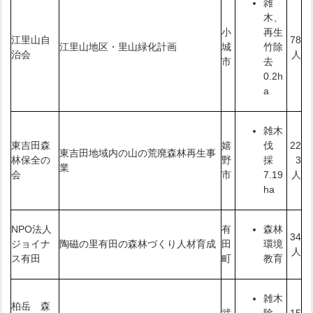
雑
木、
小
再生
江里山自
78
江里山地区・里山緑化計画
城
竹除
治会
人
市
去
0.2h
a
雑木
東吉田森
嬉
22
伐
東吉田地域内の山の荒廃森林再生事
林保全の
野
3
採
業
会
市
人
7.19
ha
NPO法人
有
森林
34
ジョイナ
陶磁の里有田の森林づくり人材育成
田
環境
人
ス有田
町
教育
雑木
柏岳 森