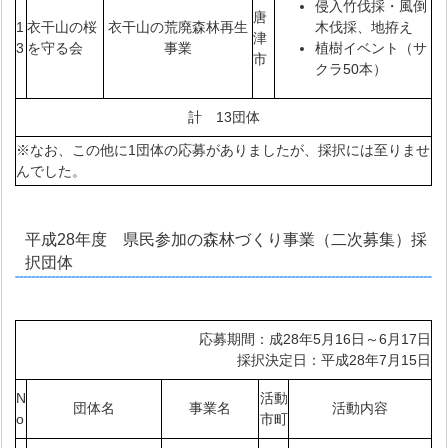
侵入竹伐採・風倒
唐
1
衣干山の桜
衣干山の荒廃森林再生
木伐採、地拵え
津
3
を守る会
事業
植樹イベント（サ
市
クラ50本）
計 13団体
※なお、この他に1団体の応募がありましたが、採択には至りませ
んでした。
平成28年度 県民参加の森林づくり事業（二次募集）採
択団体
応募期間：成28年5月16日～6月17日
採択決定日：平成28年7月15日
N
活動
団体名
事業名
活動内容
o
市町