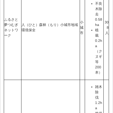
不良
木除
去
ふるさと
0.58
小
30
夢つむぎ
人（ひと）森林（もり）小城市地域
ha
城
8
ネットワ
環境保全
植
市
人
ーク
栽
0.2h
a
（ク
ヌギ
等
200
本）
雑木
除
伐
1.2h
a