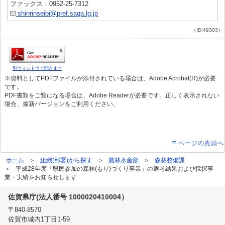
ファックス：0952-25-7312
shinrinseibi@pref.saga.lg.jp
（ID:49303）
別ウィンドウで開きます
※資料としてPDFファイルが添付されている場合は、Adobe Acrobat(R)が必要
です。
PDF書類をご覧になる場合は、Adobe Readerが必要です。正しく表示されない
場合、最新バージョンをご利用ください。
ページの先頭へ
ホーム
組織(部署)から探す
農林水産部
森林整備課
平成28年度「県民参加の森林(もり)づくり事業」の選考結果および採択事
業・実績をお知らせします
佐賀県庁(法人番号 1000020410004）
〒840-8570
佐賀市城内1丁目1-59