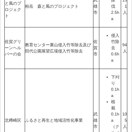
武
15
除
と風のプ
柏岳 森と風のプロジェクト
雄
1
伐
ロジェク
市
人
2.5h
ト
a
侵入
佐賀グリ
佐
竹除
教育センター裏山侵入竹等除去及び
94
ーンヘル
賀
去
田代公園展望広場侵入竹等除去
人
パーの会
市
0.6h
a
下刈
り
0.1h
a
植
栽
武
10
0.1h
北樽崎区
ふるさと再生と地域活性化事業
雄
5
a
市
人
（ク