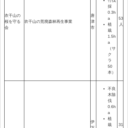
竹伐
採
0.3h
衣干山の
唐
53
a
桜を守る
衣干山の荒廃森林再生事業
津
人
植
会
市
栽
1.5h
a
（サ
ク
ラ
50
本）
不良
木除
伐
0.6h
a
植
伊
31
栽
万