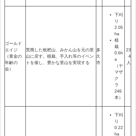
下刈
り
2.05
ha
植
ゴールド
栽
エイジ
荒廃した枇杷山、みかん山を元の里
多
23
0.6h
（黄金の
山に戻す。植栽、手入れ等のイベン
久
4
a
年齢の
トを催し、豊かな里山を実現する
市
人
（ヤ
会）
マザ
ク
ラ
246
本）
下刈
り
0.22
ha