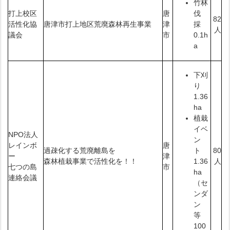
竹林
打上校区
唐
伐
82
活性化協
唐津市打上地区荒廃森林再生事業
津
採
人
議会
市
0.1h
a
下刈
り
1.36
ha
植栽
イベ
NPO法人
ン
レインボ
唐
過疎化する荒廃離島を
80
ト
ー
津
森林植栽事業で活性化を！！
人
1.36
七つの島
市
ha
連絡会議
（セ
ンダ
ン
等
100