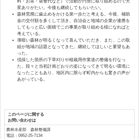
料・お茶・昼食代など）で活動が円滑に取り組めるので大
変ありがたい。今後も継続してもらいたい。
森林荒廃に歯止めをかける第一歩だと考える。今後、補助
金の交付額を多くして頂き、自治会と地域の企業が連携を
してもっと広い面積でこの事業が取り組める様になればと
考えている。
薄暗い森林が明るくなって喜んでいただき、また、この取
組が地域の話題となってきた。継続してほしいと要望もあ
った。
伐採した箇所の下草刈りや植栽用作業道の整備を行なっ
た。段々と当初計画どおりの姿になってきて明るい環境に
なったこともあり、地区内に限らず町内からも驚きの声が
あがっている。
このページに関する
お問い合わせは
農林水産部 森林整備課
電話：0952-25-7134