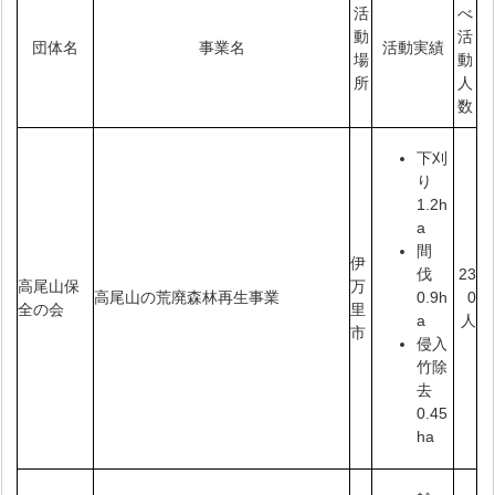
活
べ
動
活
団体名
事業名
活動実績
場
動
所
人
数
下刈
り
1.2h
a
間
伊
23
伐
高尾山保
万
高尾山の荒廃森林再生事業
0
0.9h
全の会
里
人
a
市
侵入
竹除
去
0.45
ha