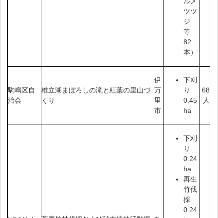
ルメ
ツツ
ジ
等
82
本）
伊
下刈
駒鳴区自
椎立湖まぼろしの滝と紅葉の里山づ
万
68
り
治会
くり
里
人
0.45
市
ha
下刈
り
0.24
ha
再生
竹伐
採
0.24