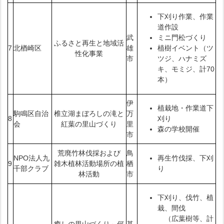
下刈り作業、作業
道作設
武
ミニ門松づくり
ふるさと再生と地域活
7
北楢崎区
雄
植樹イベント（ツ
性化事業
市
ツジ、ハナミズ
キ、モミジ、計70
本）
伊
植栽地・作業道下
駒鳴区自治
椎立湖まぼろしの滝と
万
8
刈り
会
紅葉の里山づくり
里
森の学校開催
市
荒廃竹林伐採および
鳥
NPO法人九
再生竹伐採、下刈
9
雑木植林活動場所の植
栖
千部クラブ
り
林活動
市
下刈り、伐竹、植
栽、間伐
（広葉樹等、計