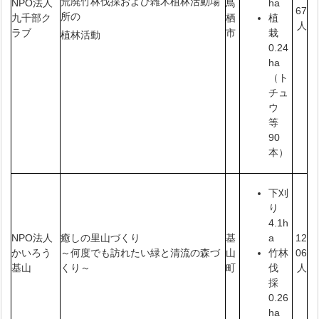
荒廃竹林伐採および雑木植林活動場
NPO法人
鳥
ha
67
所の
九千部ク
栖
植
人
ラブ
市
栽
植林活動
0.24
ha
（ト
チュ
ウ
等
90
本）
下刈
り
4.1h
NPO法人
癒しの里山づくり
基
12
a
かいろう
～何度でも訪れたい緑と清流の森づ
山
06
竹林
基山
くり～
町
人
伐
採
0.26
ha