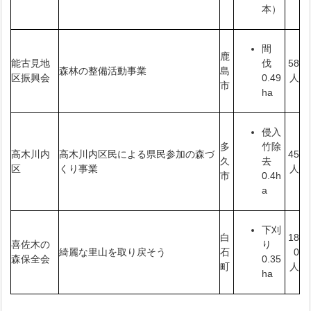
本）
間
鹿
能古見地
58
伐
森林の整備活動事業
島
区振興会
人
0.49
市
ha
侵入
多
竹除
高木川内
高木川内区民による県民参加の森づ
45
久
去
区
くり事業
人
市
0.4h
a
下刈
白
18
喜佐木の
り
綺麗な里山を取り戻そう
石
0
森保全会
0.35
町
人
ha