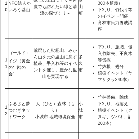
癒しの里山づくり～何
基
1
NPO法人か
300本植栽）
度でも訪れたい緑と清
山
0
いろう基山
下刈り、竹伐り等
流の森づくり～
町
のイベント開催
育林市民力養成講
座
下刈り、施肥、侵
荒廃した枇杷山、みか
ゴールドエ
入竹除去、不良木
ん山を元の里山に戻す
多
1
等伐採
イジ（黄金
植栽、手入れ等のイベ
久
1
竹抜根、処分
の年齢の
ントを催し、豊かな里
市
植樹イベント（ヤ
会）
山を実現する
マザクラ240本）
竹林整備、除伐、
ふるさと夢
人（ひと）森林（も
小
下刈り、地拵え
1
つむぎネッ
り）
城
植樹イベント（ク
2
トワーク
小城市 地域環境保全
市
ヌギ、ツバキ、計
200本）