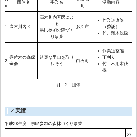
団体名
事業名
活動内容
o
町
高木川内区民によ
作業道改修
る
1
高木川内区
多久市
（委託）
県民参加の森づく
竹、雑木伐採
り事業
作業道整備
喜佐木の森保
綺麗な里山を取り
下刈り
2
白石町
全会
戻そう
竹、不用木伐
採
計 2 団体
2.実績
平成28年度 県民参加の森林づくり事業
の