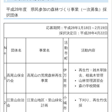
平成28年度 県民参加の森林づくり事業（一次募集）採
択団体
応募期間：平成28年1月18日～2月19日
採択決定日：平成28年4月22日
活
N
動
団体名
事業名
活動内容
o
市
町
伊
再生竹・雑木草除
高尾山保全
高尾山の荒廃森林再生
万
去、植栽木管理
1
の会
事業
里
山林管理講習会
市
森の学校開催
小
江里山自治
江里山地区・里山緑化
下刈り、再生竹伐
2
城
会
計画
採
市