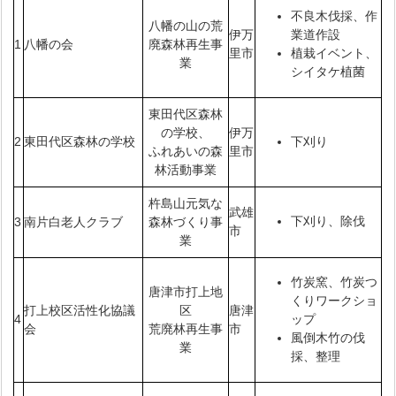
不良木伐採、作
八幡の山の荒
伊万
業道作設
1
八幡の会
廃森林再生事
里市
植栽イベント、
業
シイタケ植菌
東田代区森林
の学校、
伊万
2
東田代区森林の学校
下刈り
ふれあいの森
里市
林活動事業
杵島山元気な
武雄
下刈り、除伐
3
南片白老人クラブ
森林づくり事
市
業
竹炭窯、竹炭つ
唐津市打上地
くりワークショ
打上校区活性化協議
区
唐津
4
ップ
会
荒廃林再生事
市
風倒木竹の伐
業
採、整理