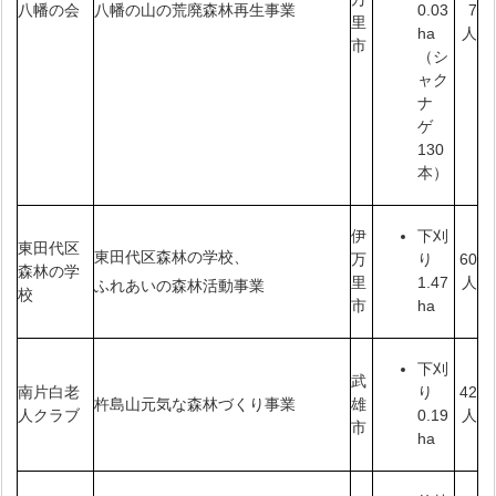
八幡の会
八幡の山の荒廃森林再生事業
7
0.03
里
人
ha
市
（シ
ャク
ナ
ゲ
130
本）
伊
下刈
東田代区
東田代区森林の学校、
万
60
り
森林の学
里
人
1.47
ふれあいの森林活動事業
校
市
ha
下刈
武
南片白老
42
り
杵島山元気な森林づくり事業
雄
人クラブ
人
0.19
市
ha