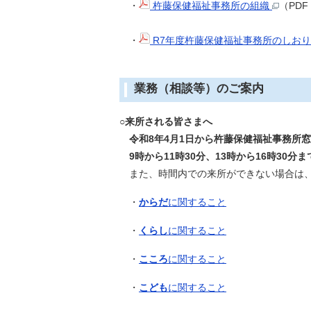
・
杵藤保健福祉事務所の組織
（PDF
・
R7年度杵藤保健福祉事務所のしお
業務（相談等）のご案内
○
来所される皆さまへ
令和8年4月1日から杵藤保健福祉事務所窓
9時から11時30分、13時から16時30分ま
また、時間内での来所ができない場合は
・
からだ
に関すること
・
くらし
に関すること
・
こころ
に関すること
・
こども
に関すること