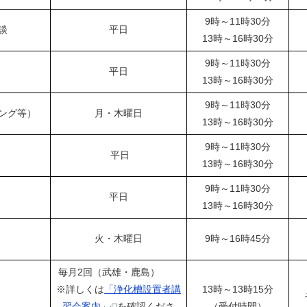
9時～11時30分
談
平日
13時～16時30分
9時～11時30分
平日
13時～16時30分
9時～11時30分
ング等）
月・木曜日
13時～16時30分
9時～11時30分
平日
13時～16時30分
9時～11時30分
平日
13時～16時30分
火・木曜日
9時～16時45分
毎月2回（武雄・鹿島）
※詳しくは
「浄化槽設置者講
13時～13時15分
習会案内」
を確認くださ
（受付時間）