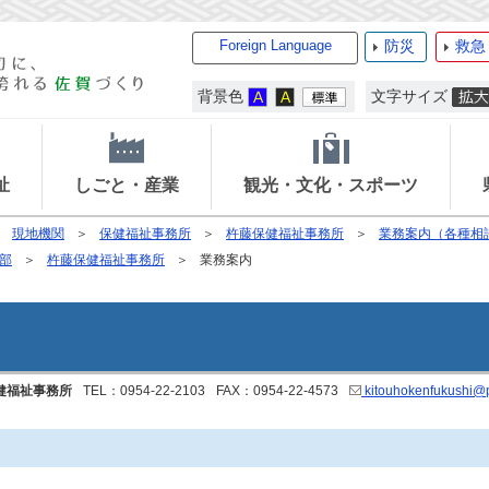
Foreign Language
防災
救急
背景色
文字サイズ
祉
しごと・産業
観光・文化・スポーツ
現地機関
保健福祉事務所
杵藤保健福祉事務所
業務案内（各種相
部
杵藤保健福祉事務所
業務案内
健福祉事務所
TEL：0954-22-2103
FAX：0954-22-4573
kitouhokenfukushi@pr