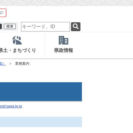
検
索
キ
ー
ワ
県土・まちづくり
県政情報
ー
ド
談）
業務案内
ef.saga.lg.jp