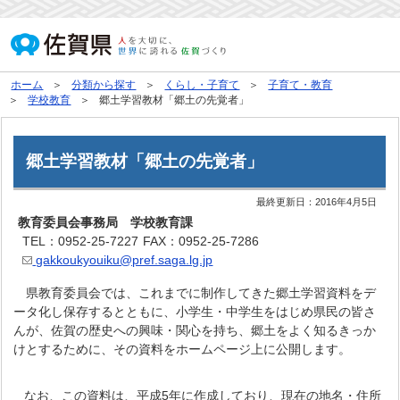
ホーム
分類から探す
くらし・子育て
子育て・教育
学校教育
郷土学習教材「郷土の先覚者」
郷土学習教材「郷土の先覚者」
最終更新日：
2016年4月5日
教育委員会事務局 学校教育課
TEL：0952-25-7227
FAX：0952-25-7286
gakkoukyouiku@pref.saga.lg.jp
県教育委員会では、これまでに制作してきた郷土学習資料をデ
ータ化し保存するとともに、小学生・中学生をはじめ県民の皆さ
んが、佐賀の歴史への興味・関心を持ち、郷土をよく知るきっか
けとするために、その資料をホームページ上に公開します。
なお、この資料は、平成5年に作成しており、現在の地名・住所