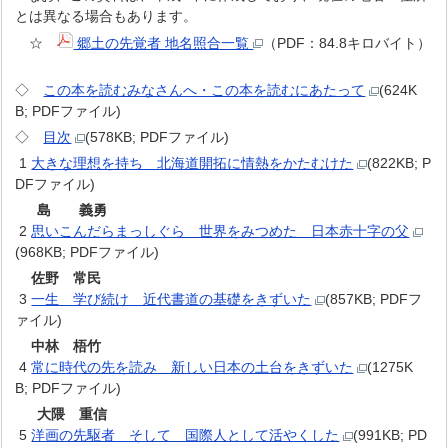
とは異なる場合もあります。
☆
郷土の先覚者 地名照合一覧
（PDF：84.8キロバイト）
◇
この本を読むみなさんへ・この本を読むにあたって
(624K
B; PDFファイル)
◇
目次
(578KB; PDFファイル)
1
大きな理想を持ち 北海道開拓に情熱をかたむけた
(822KB; P
DFファイル)
島 義勇
2
思いこんだらまっしぐら 世界をみつめた 日本赤十字の父
(968KB; PDFファイル)
佐野 常民
3
一生 学び続け 近代書道の基礎をきずいた
(857KB; PDFフ
ァイル)
中林 梧竹
4
常に時代の先を読み 新しい日本の土台をきずいた
(1275K
B; PDFファイル)
大隈 重信
5
洋画の先駆者 そして 国際人として活やくした
(991KB; PD