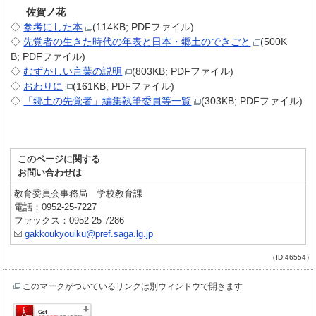
佐賀ノ花
◇
参考にした本
(114KB; PDFファイル)
◇
先覚者の生きた時代の年表と日本・郷土のできごと
(500K
B; PDFファイル)
◇
むずかしい言葉の説明
(803KB; PDFファイル)
◇
おわりに
(161KB; PDFファイル)
◇
「郷土の先覚者」編集執筆委員等一覧
(303KB; PDFファイル)
このページに関する
お問い合わせは
教育委員会事務局 学校教育課
電話：0952-25-7227
ファックス：0952-25-7286
gakkoukyouiku@pref.saga.lg.jp
（ID:46554）
このマークがついているリンクは別ウィンドウで開きます