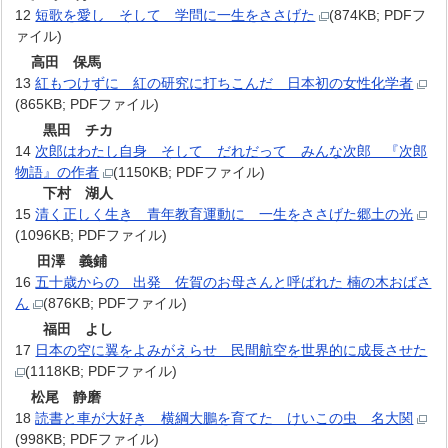
12
短歌を愛し そして 学問に一生をささげた
(874KB; PDFフ
ァイル)
高田 保馬
13
紅もつけずに 紅の研究に打ちこんだ 日本初の女性化学者
(865KB; PDFファイル)
黒田 チカ
14
次郎はわたし自身 そして だれだって みんな次郎 『次郎
物語』の作者
(1150KB; PDFファイル)
下村 湖人
15
清く正しく生き 青年教育運動に 一生をささげた郷土の光
(1096KB; PDFファイル)
田澤 義鋪
16
五十歳からの 出発 佐賀のお母さんと呼ばれた 楠の木おばさ
ん
(876KB; PDFファイル)
福田 よし
17
日本の空に翼をよみがえらせ 民間航空を世界的に成長させた
(1118KB; PDFファイル)
松尾 静磨
18
読書と車が大好き 横綱大鵬を育てた けいこの虫 名大関
(998KB; PDFファイル)