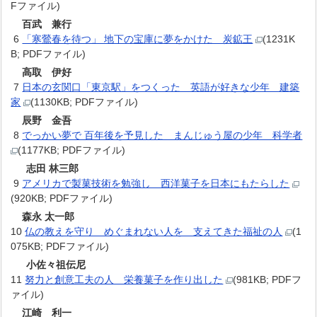
Fファイル)
百武 兼行
6
「寒鶯春を待つ」 地下の宝庫に夢をかけた 炭鉱王
(1231K
B; PDFファイル)
高取 伊好
7
日本の玄関口「東京駅」をつくった 英語が好きな少年 建築
家
(1130KB; PDFファイル)
辰野 金吾
8
でっかい夢で 百年後を予見した まんじゅう屋の少年 科学者
(1177KB; PDFファイル)
志田 林三郎
9
アメリカで製菓技術を勉強し 西洋菓子を日本にもたらした
(920KB; PDFファイル)
森永 太一郎
10
仏の教えを守り めぐまれない人を 支えてきた福祉の人
(1
075KB; PDFファイル)
小佐々祖伝尼
11
努力と創意工夫の人 栄養菓子を作り出した
(981KB; PDFフ
ァイル)
江崎 利一