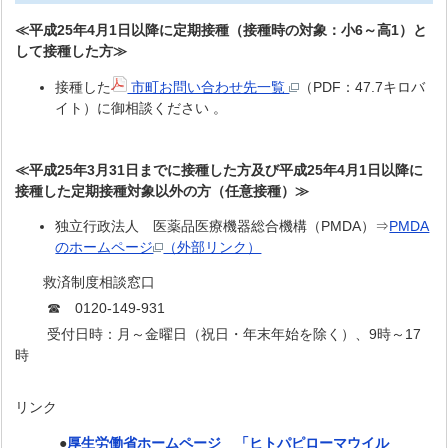
≪平成25年4月1日以降に定期接種（接種時の対象：小6～高1）と
して接種した方≫
接種した
市町お問い合わせ先一覧
（PDF：47.7キロバ
イト）に御相談ください 。
≪平成25年3月31日までに接種した方及び平成25年4月1日以降に
接種した定期接種対象以外の方（任意接種）≫
独立行政法人 医薬品医療機器総合機構（PMDA）⇒
PMDA
のホームページ
（外部リンク）
救済制度相談窓口
☎ 0120-149-931
受付日時：月～金曜日（祝日・年末年始を除く）、9時～17
時
リンク
●
厚生労働省ホームページ 「ヒトパピローマウイル