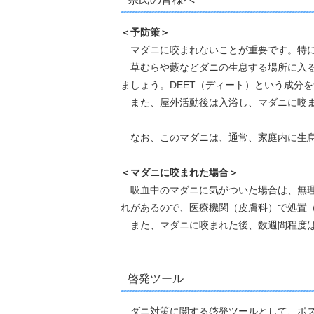
＜予防策＞
マダニに咬まれないことが重要です。
草むらや藪などダニの生息する場所に入る
ましょう。DEET（ディート）という成分
また、屋外活動後は入浴し、マダニに咬ま
なお、このマダニは、通常、家庭内に生息
＜マダニ
吸血中のマダニに気がついた場合は、無理
れがあるので、医療機関（皮膚
また、マダニに咬まれた後、数週間程度は
啓発ツール
ダニ対策に関する啓発ツールとして、ポス