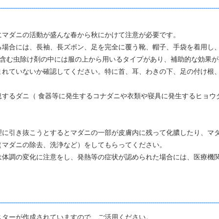
特にマダニの活動が盛んな春から秋にかけて注意が必要です。
場合には、長袖、長ズボン、足を完全に覆う靴、帽子、手袋を着用し
を含む虫除け剤の中には服の上から用いるタイプがあり、補助的な効果
れていないか確認してください。特に首、耳、わきの下、足の付け根
するダニ（ 食器等に発生するコナダニや衣類や寝具に発生するヒョ
に咬まれた場合
に引き抜こうとするとマダニの一部が皮膚内に残って化膿したり、マ
科）で処置（マダニの除去、洗浄など）をしてもらって
体調の変化に注意をし、発熱等の症状が認められた場合には、医療機
ターが作成されていますので、ご活用ください。