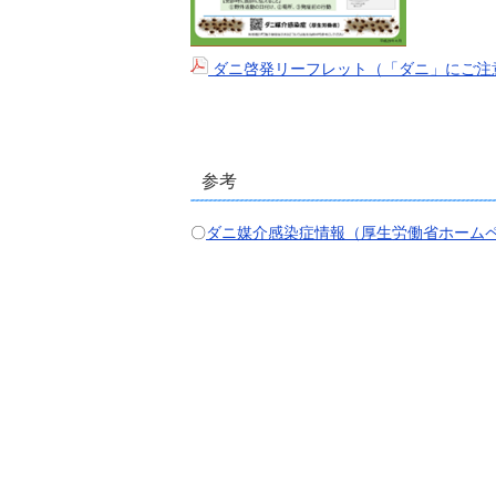
ダニ啓発リーフレット（「ダニ」にご注
参考
〇
ダニ媒介感染症情報（厚生労働省ホーム