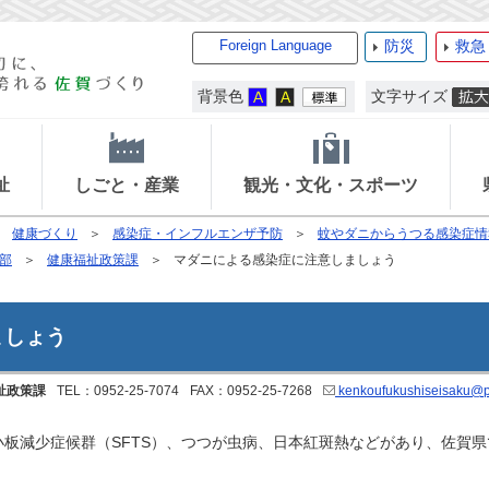
Foreign Language
防災
救急
背景色
文字サイズ
祉
しごと・産業
観光・文化・スポーツ
健康づくり
感染症・インフルエンザ予防
蚊やダニからうつる感染症情
部
健康福祉政策課
マダニによる感染症に注意しましょう
ましょう
祉政策課
TEL：0952-25-7074
FAX：0952-25-7268
kenkoufukushiseisaku@pr
板減少症候群（SFTS）、つつが虫病、日本紅斑熱などがあり、佐賀