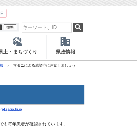
検
索
キ
ー
ワ
県土・まちづくり
県政情報
ー
ド
報
マダニによる感染症に注意しましょう
ef.saga.lg.jp
県でも毎年患者が確認されています。