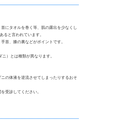
、首にタオルを巻く等、肌の露出を少なくし
があると言われています。
、手首、膝の裏などがポイントです。
ウダニ）とは種類が異なります。
＞
ダニの体液を逆流させてしまったりするおそ
ください。
関を受診してください。