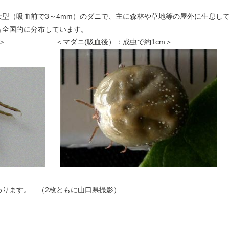
型（吸血前で3～4mm）のダニで、主に森林や草地等の屋外に生息し
も全国的に分布しています。
～4mm＞ ＜マダニ(吸血後）：成虫で約1cm＞
ります。 （2枚ともに山口県撮影）