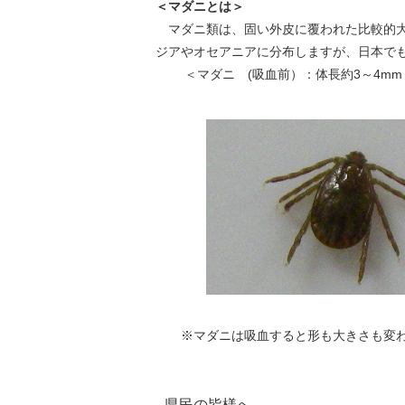
＜マダニとは＞
マダニ類は、固い外皮に覆われた比較的大
ジアやオセアニアに分布しますが、日本で
＜マダニ (吸血前）：体長約3
※マダニは吸血すると形も大きさも変わ
県民の皆様へ