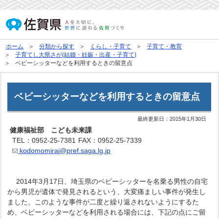
ホーム
分類から探す
くらし・子育て
子育て・教育
子育てし大県さが(結婚・妊娠・出産・子育て)
ベビーシッターなどを利用するときの留意点
ベビーシッターなどを利用するときの留意点
最終更新日：
2015年1月30日
健康福祉部 こども未来課
TEL：0952-25-7381
FAX：0952-25-7339
kodomomirai@pref.saga.lg.jp
2014年3月17日、埼玉県のベビーシッターを名乗る男性の自宅
から男児が遺体で発見されるという、大変痛ましい事件が発生し
ました。このような事件が二度と繰り返されないようにするた
め、ベビーシッターなどを利用される場合には、下記の点にご留