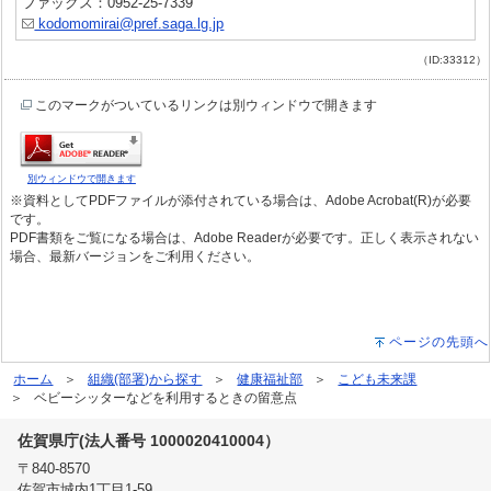
ファックス：0952-25-7339
kodomomirai@pref.saga.lg.jp
（ID:33312）
このマークがついているリンクは別ウィンドウで開きます
別ウィンドウで開きます
※資料としてPDFファイルが添付されている場合は、Adobe Acrobat(R)が必要
です。
PDF書類をご覧になる場合は、Adobe Readerが必要です。正しく表示されない
場合、最新バージョンをご利用ください。
ページの先頭へ
ホーム
組織(部署)から探す
健康福祉部
こども未来課
ベビーシッターなどを利用するときの留意点
佐賀県庁(法人番号 1000020410004）
〒840-8570
佐賀市城内1丁目1-59