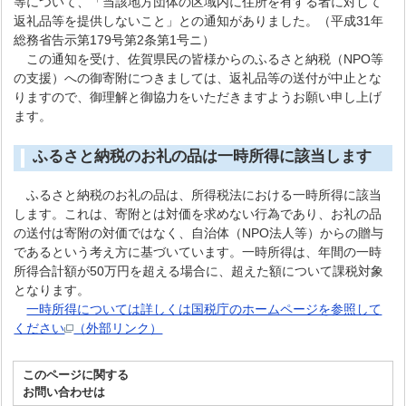
等について、「当該地方団体の区域内に住所を有する者に対して
返礼品等を提供しないこと」との通知がありました。（平成31年
総務省告示第179号第2条第1号ニ）
この通知を受け、佐賀県民の皆様からのふるさと納税（NPO等
の支援）への御寄附につきましては、返礼品等の送付が中止とな
りますので、御理解と御協力をいただきますようお願い申し上げ
ます。
ふるさと納税のお礼の品は一時所得に該当します
ふるさと納税のお礼の品は、所得税法における一時所得に該当
します。これは、寄附とは対価を求めない行為であり、お礼の品
の送付は寄附の対価ではなく、自治体（NPO法人等）からの贈与
であるという考え方に基づいています。一時所得は、年間の一時
所得合計額が50万円を超える場合に、超えた額について課税対象
となります。
一時所得については詳しくは国税庁のホームページを参照して
ください
（外部リンク）
このページに関する
お問い合わせは