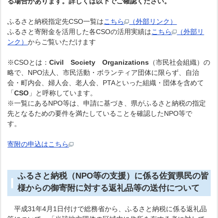
る場合があります。詳しくは以下でご確認ください。
ふるさと納税指定先CSO一覧は
こちら
（外部リンク）
ふるさと寄附金を活用した各CSOの活用実績は
こちら
（外部リ
ンク）
からご覧いただけます
※CSOとは：
Civil Society Organizations
（市民社会組織）の
略で、NPO法人、市民活動・ボランティア団体に限らず、自治
会・町内会、婦人会、老人会、PTAといった組織・団体を含めて
「
CSO
」と呼称しています。
※一覧にあるNPO等は、申請に基づき、県がふるさと納税の指定
先となるための要件を満たしていることを確認したNPO等で
す。
寄附の申込はこちら
ふるさと納税（NPO等の支援）に係る佐賀県民の皆
様からの御寄附に対する返礼品等の送付について
平成31年4月1日付けで総務省から、ふるさと納税に係る返礼品