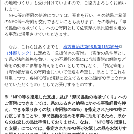
の地域づくり」も受け付けていますので、ご協力よろしくお願い
します。
NPO等の寄附の使途については、審査を行い、その結果ご希望
のNPO等へ寄附が交付できないこともあります。その場合は「県
民協働の地域づくり」へのご寄附として佐賀県の県民協働を進め
る事業に活用させていただきます。
なお、これらはあくまでも、
地方自治法第96条第1項第9号
（外部リンク）
に定める「負担付きの寄附」（寄附の条件等とし
て県が法的義務を負い、その不履行の際には当該寄附の解除など
寄附の効果に影響を与えるもの）としてではなく、「指定寄附」
（寄附者が自らの寄附金について使途を希望し、県としてこれを
尊重しつつ、各NPO等の活動に役立てるため当該NPO等に交付さ
せていただくもの）としてお受けするものです。
※「NPO等を指定した支援」及び「県民協働の地域づくり」への
ご寄附につきましては、県のふるさと納税にかかる事務経費を抑
え、できる限り多くの額（寄附額の85%）を指定されたNPO等に
お渡しすることや、県民協働を進める事業に活用するため、県か
らのお返しの品は準備しておりません。
なお、「NPO等を指定し
た支援」については、指定されたNPO等がお返しの品をお送りす