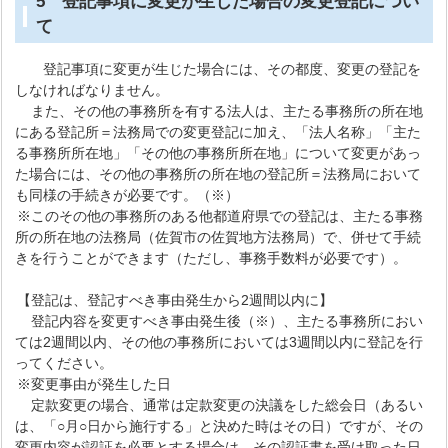
5 登記事項に変更が生じた場合の変更登記につい
て
登記事項に変更が生じた場合には、その都度、変更の登記を
しなければなりません。
また、その他の事務所を有する法人は、主たる事務所の所在地
にある登記所＝法務局での変更登記に加え、「法人名称」「主た
る事務所所在地」「その他の事務所所在地」について変更があっ
た場合には、その他の事務所の所在地の登記所＝法務局において
も同様の手続きが必要です。（※）
※このその他の事務所のある他都道府県での登記は、主たる事務
所の所在地の法務局（佐賀市の佐賀地方法務局）で、併せて手続
きを行うことができます（ただし、事務手数料が必要です）。
【登記は、登記すべき事由発生から2週間以内に】
登記内容を変更すべき事由発生後（※）、主たる事務所におい
ては2週間以内、その他の事務所においては3週間以内に登記を行
ってください。
※変更事由が発生した日
定款変更の場合、通常は定款変更の決議をした総会日（あるい
は、「○月○日から施行する」と決めた時はその日）ですが、その
変更内容が認証を必要とする場合は、その認証書を受け取った日