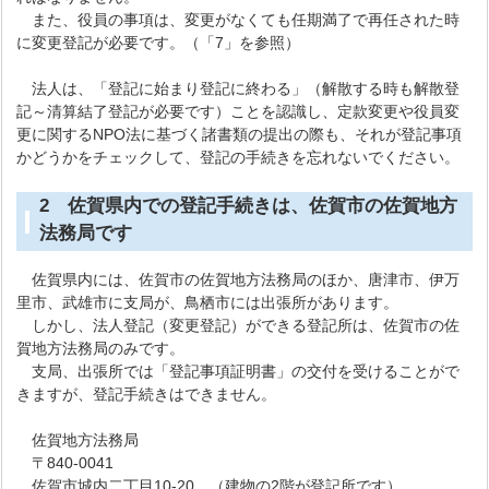
また、役員の事項は、変更がなくても任期満了で再任された時
に変更登記が必要です。（「7」を参照）
法人は、「登記に始まり登記に終わる」（解散する時も解散登
記～清算結了登記が必要です）ことを認識し、定款変更や役員変
更に関するNPO法に基づく諸書類の提出の際も、それが登記事項
かどうかをチェックして、登記の手続きを忘れないでください。
2 佐賀県内での登記手続きは、佐賀市の佐賀地方
法務局です
佐賀県内には、佐賀市の佐賀地方法務局のほか、唐津市、伊万
里市、武雄市に支局が、鳥栖市には出張所があります。
しかし、法人登記（変更登記）ができる登記所は、佐賀市の佐
賀地方法務局のみです。
支局、出張所では「登記事項証明書」の交付を受けることがで
きますが、登記手続きはできません。
佐賀地方法務局
〒840-0041
佐賀市城内二丁目10-20 （建物の2階が登記所です）