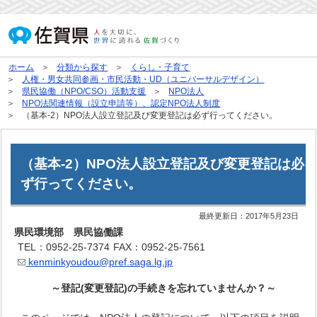
ホーム
分類から探す
くらし・子育て
人権・男女共同参画・市民活動・UD（ユニバーサルデザイン）
県民協働（NPO/CSO）活動支援
NPO法人
NPO法関連情報（設立申請等）、認定NPO法人制度
（基本-2）NPO法人設立登記及び変更登記は必ず行ってください。
（基本-2）NPO法人設立登記及び変更登記は必
ず行ってください。
最終更新日：
2017年5月23日
県民環境部 県民協働課
TEL：0952-25-7374
FAX：0952-25-7561
kenminkyoudou@pref.saga.lg.jp
～登記(変更登記)の手続きを忘れていませんか？～