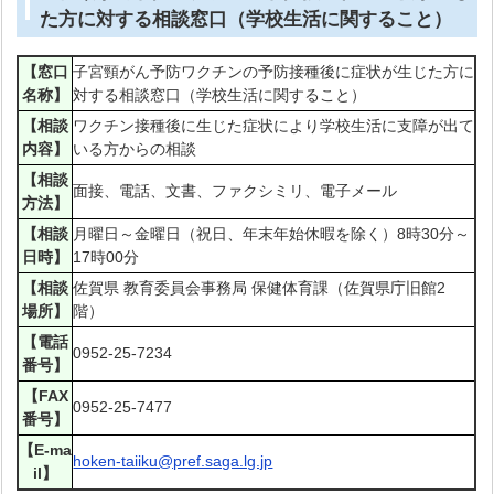
た方に対する相談窓口（学校生活に関すること）
【窓口
子宮頸がん予防ワクチンの予防接種後に症状が生じた方に
名称】
対する相談窓口（学校生活に関すること）
【相談
ワクチン接種後に生じた症状により学校生活に支障が出て
内容】
いる方からの相談
【相談
面接、電話、文書、ファクシミリ、電子メール
方法】
【相談
月曜日～金曜日（祝日、年末年始休暇を除く）8時30分～
日時】
17時00分
【相談
佐賀県 教育委員会事務局 保健体育課（佐賀県庁旧館2
場所】
階）
【電話
0952-25-7234
番号】
【FAX
0952-25-7477
番号】
【E-ma
hoken-taiiku@pref.saga.lg.jp
il】