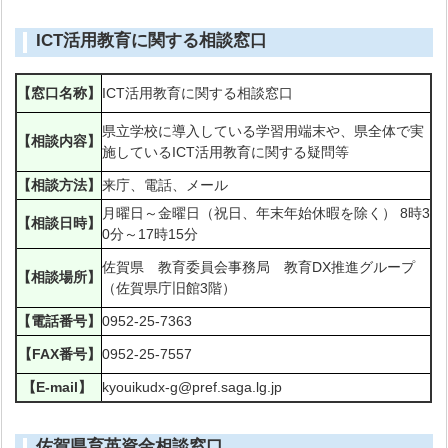
ICT活用教育に関する相談窓口
【窓口名称】
ICT活用教育に関する相談窓口
県立学校に導入している学習用端末や、県全体で実
【相談内容】
施しているICT活用教育に関する疑問等
【相談方法】
来庁、電話、メール
月曜日～金曜日（祝日、年末年始休暇を除く） 8時3
【相談日時】
0分～17時15分
佐賀県 教育委員会事務局 教育DX推進グループ
【相談場所】
（佐賀県庁旧館3階）
【電話番号】
0952-25-7363
【FAX番号】
0952-25-7557
【E-mail】
kyouikudx-g@pref.saga.lg.jp
佐賀県育英資金相談窓口