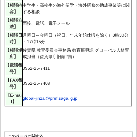
【相談内
中学生・高校生の海外留学・海外研修の助成事業等に関
容】
する相談
【相談方
面接、電話、電子メール
法】
【相談日
月曜日～金曜日（祝日、年末年始休暇を除く）8時30分
時】
～17時15分
【相談場
佐賀県 教育委員会事務局 教育振興課 グローバル人材育
所】
成担当（佐賀県庁旧館2階）
【電話番
0952-25-7411
号】
【FAX番
0952-25-7409
号】
【E-mai
global-jinzai@pref.saga.lg.jp
l】
このページに関する