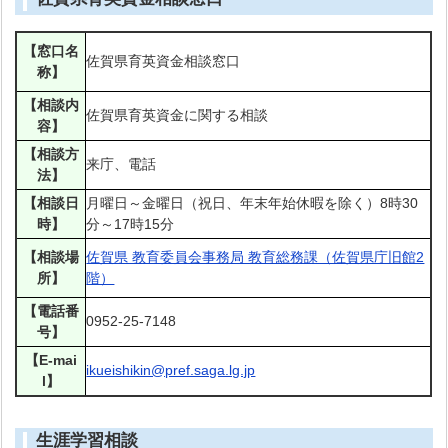
【窓口名
佐賀県育英資金相談窓口
称】
【相談内
佐賀県育英資金に関する相談
容】
【相談方
来庁、電話
法】
【相談日
月曜日～金曜日（祝日、年末年始休暇を除く）8時30
時】
分～17時15分
【相談場
佐賀県 教育委員会事務局 教育総務課（佐賀県庁旧館2
所】
階）
【電話番
0952-25-7148
号】
【E-mai
ikueishikin@pref.saga.lg.jp
l】
生涯学習相談