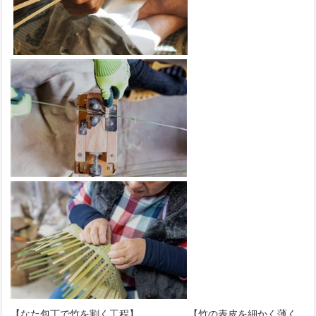
【なた包丁で竹を割く工程】 【竹の表皮を細かく薄く