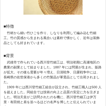
■特徴
竹材から細い竹ひごを作り、しなりを利用して編み込む竹細
工。竹の質感から生まれる風合いは素朴で懐かしく、近年は装飾
品としても好まれています。
■背景
武雄市で作られている西川登竹細工は、明治初期に高瀬地区の
農業の副業として始まりました。1887 年には問屋が生まれ、販路
が拡大。その後も需要が年々増え、日清戦争、日露戦争中には、
長崎県の佐世保港から多くの竹製品が軍需品として出荷されまし
た。
1909 年には西川登竹細工組合が設立され、竹細工職人は500 人
を超えました。同組合では技術の向上と品質の安定に力を注ぎま
した。明治天皇がご訪問されたのを機に、西川登竹細工は伊万
里・有田焼と肩を並べるほどの名声を博したと伝えられていま