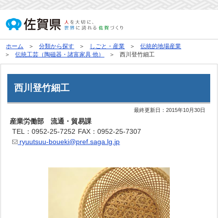
ホーム
分類から探す
しごと・産業
伝統的地場産業
伝統工芸（陶磁器・諸富家具 他）
西川登竹細工
西川登竹細工
最終更新日：
2015年10月30日
産業労働部 流通・貿易課
TEL：0952-25-7252
FAX：0952-25-7307
ryuutsuu-boueki@pref.saga.lg.jp