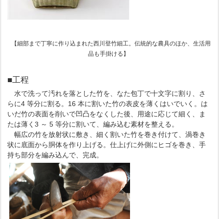
【細部まで丁寧に作り込まれた西川登竹細工。伝統的な農具のほか、生活用
品も手掛ける】
■工程
水で洗って汚れを落とした竹を、なた包丁で十文字に割り、さ
らに4 等分に割る。16 本に割いた竹の表皮を薄くはいでいく。は
いだ竹の表面を削いで凹凸をなくした後、用途に応じて細く、ま
たは薄く3 ～ 5 等分に割いて、編み込む素材を整える。
幅広の竹を放射状に敷き、細く割いた竹を巻き付けて、渦巻き
状に底面から胴体を作り上げる。仕上げに外側にヒゴを巻き、手
持ち部分を編み込んで、完成。