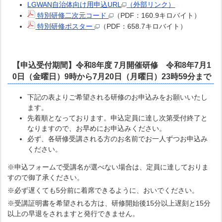
LGWAN自治体向け用申込URL
（外部リンク）
特別研修二次元コード
（PDF：160.9キロバイト）
特別研修ポスター
（PDF：658.7キロバイト）
【申込受付期間】
令和8年度 7
月開催研修 令和8年7月1
0日（金曜日）9時から7月20日（月曜日）23時59分まで
下記の表よりご希望される研修のお申込みをお願いいたし
ます。
先着順となっております。申込定員に達し次第受付終了と
なりますので、お早めにお申込みください。
必ず、各研修受講される方のお名前でお一人ずつお申込み
ください。
※申込フォームで受講名が選べない場合は、定員に達しておりま
すので御了承ください。
※必ず遅くても5分前に着席できるように、おいでください。
※受講証明書を希望される方は、研修開始後15分以上遅刻と15分
以上の早退をされますと発行できません。