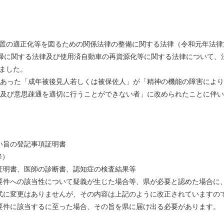
置の適正化等を図るための関係法律の整備に関する法律（令和元年法律
関する法律及び使用済自動車の再資源化等に関する法律について、法
れました。
った「成年被後見人若しくは被保佐人」が「精神の機能の障害により
び意思疎通を適切に行うことができない者」に改められたことに伴い
旨の登記事項証明書
降）
明書、医師の診断書、認知症の検査結果等
への該当性について疑義が生じた場合等、県が必要と認めた場合に、
変更はありませんが、その内容は上記のように改正されていますの
件に該当するに至った場合、その旨を県に届け出る必要があります。