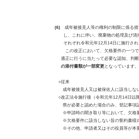
(6)
成年被後見人等の権利の制限に係る措
し、これに伴い、廃棄物の処理及び清掃に
それぞれ令和元年12月14日に施行さ
この改正において、欠格要件の一つであ
適正に行うに当たって必要な認知、判断及
の添
付書類が一部変更
となっています。
○従来
成年被後見人又は被保佐人に該当しない
○改正法令施行後（令和元年12月14日以
県が必要と認めた場合のみ、登記事項証
※申請時の聞き取り等において、欠格要件
※欠格要件に該当しない旨の誓約書様式に
※その他、申請者又はその役員等が本要