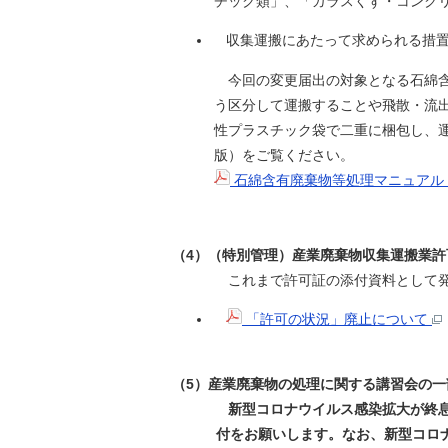
チック類」、「ガラスくず・コンクリー
収集運搬にあたって求められる措
今回の変更届出の対象となる石綿含有仕
う区分して運搬することや飛散・流出し
性プラスチック袋で二重に梱包し、運搬
版）をご覧ください。
石綿含有廃棄物等処理マニュアル
（4）（特別管理）産業廃棄物収集運搬業
これまで許可証の添付資料として発行し
「許可の状況」廃止について
（5）産業廃棄物の処理に関する講習会の一
新型コロナウイルス感染拡大が終息
付をお願いします。なお、新型コロナ