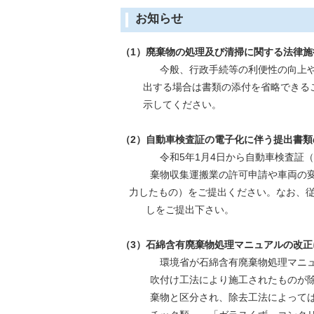
お知らせ
（1）廃棄物の処理及び清掃に関する法律
今般、行政手続等の利便性の向上
出する場合は書類の添付を省略できること
示してください。
（2）自動車検査証の電子化に伴う提出書類
令和5年1月4日から自動車検査証（以
棄物収集運搬業の許可申請や車両の変更
力したもの）をご提出ください。なお、従
しをご提出下さい。
（3
）石綿含有廃棄物処理マニュアルの改正
環境省が石綿含有廃棄物処理マニュアル
吹付け工法により施工されたものが除去
棄物と区分され、除去工法によっては