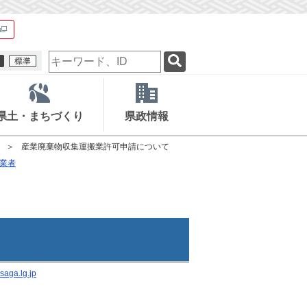
検
索
キ
ー
ワ
県土・まちづくり
県政情報
ー
ド
産業廃棄物収集運搬業許可申請について
業者
saga.lg.jp