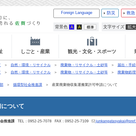
Foreign Language
防災
救急
背景色
文字サイズ
祉
しごと・産業
観光・文化・スポーツ
て
自然・環境・リサイクル
廃棄物・リサイクル・土砂等
届出・手続
て
自然・環境・リサイクル
廃棄物・リサイクル・土砂等
廃棄物処理
部
循環型社会推進課
産業廃棄物収集運搬業許可申請について
請について
会推進課
TEL：0952-25-7078
FAX：0952-25-7109
junkangatasyakai@pref.