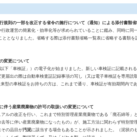
施行規則の一部を改正する省令の施行について（通知）による添付書類省
や行政運営の簡素化・効率化等が求められていることに鑑み、同時に同
となりました。省略する際は添付書類省略一覧表に省略する書類を
の変更について
下「車検証」）の電子化が始まりました。新しい車検証に記載される
届出の際は自動車検査証記録事項の写し（又は電子車検証を専用読
来型の車検証をお持ちの方は、これまで通り、車検証が有効期間内で
に伴う産業廃棄物の許可の取扱いの変更について
の改正を行い、これまで特別管理産業廃棄物である「廃石綿等」と
等に伴い産業廃棄物になったもの』が、施工方法に関わらず特別管理
その品目が
汚泥
に該当する場合もあることが示されました。（泥状の