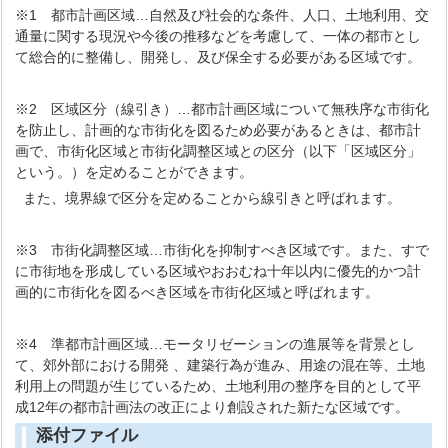
※1 都市計画区域…自然及び社会的な条件、人口、土地利用、交
通量に関する現況や今後の推移などを考慮して、一体の都市とし
て総合的に整備し、開発し、及び保全する必要がある区域です。
※2 区域区分（線引き）…都市計画区域について無秩序な市街化
を防止し、計画的な市街化を図るため必要があるときは、都市計
画で、市街化区域と市街化調整区域との区分（以下「区域区分」
という。）を定めることができます。
また、境界線で区分を定めることから線引きと呼ばれます。
※3 市街化調整区域…市街化を抑制すべき区域です。また、すで
に市街地を形成している区域やおおむね十年以内に優先的かつ計
画的に市街化を図るべき区域を市街化区域と呼ばれます。
※4 準都市計画区域…モータリゼーションの進展等を背景とし
て、郊外部における開発 、建築行為が進み、用途の混在等、土地
利用上の問題が生じているため、土地利用の整序を目的として平
成12年の都市計画法の改正により創設された新たな区域です。
添付ファイル