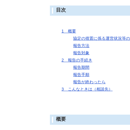
目次
1 概要
協定の措置に係る運営状況等の
報告方法
報告対象
2 報告の手続き
報告期間
報告手順
報告が終わったら
3 こんなときは（相談先）
概要