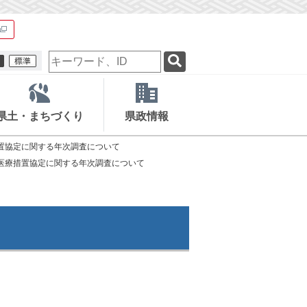
検
索
キ
ー
ワ
県土・まちづくり
県政情報
ー
ド
置協定に関する年次調査について
医療措置協定に関する年次調査について