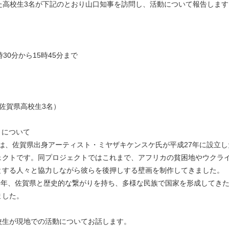
た高校生3名が下記のとおり山口知事を訪問し、活動について報告します
時30分から15時45分まで
佐賀県高校生3名）
ト」について
ジェクト」は、佐賀県出身アーティスト・ミヤザキケンスケ氏が平成27年に設
ェクトです。同プロジェクトではこれまで、アフリカの貧困地やウクラ
とする人々と協⼒しながら彼らを後押しする壁画を制作してきました。
今年、佐賀県と歴史的な繋がりを持ち、多様な⺠族で国家を形成してき
ました。
校生が現地での活動についてお話します。