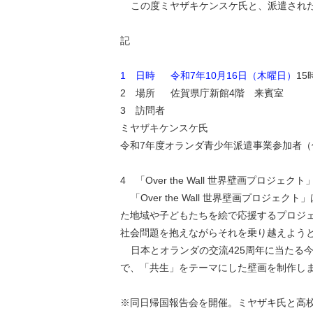
この度ミヤザキケンスケ氏と、派遣され
記
1 日時 令和7年10月16日（木曜日）
15
2 場所 佐賀県庁新館4階 来賓室
3 訪問者
ミヤザキケンスケ氏
令和7年度オランダ青少年派遣事業参加者（
4 「Over the Wall 世界壁画プロジェク
「Over the Wall 世界壁画プロ
た地域や⼦どもたちを絵で応援するプロジ
社会問題を抱えながらそれを乗り越えよう
日本とオランダの交流425周年に当たる
で、「共⽣」をテーマにした壁画を制作し
※同日帰国報告会を開催。ミヤザキ氏と高