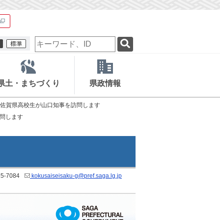
検
索
キ
ー
ワ
県土・まちづくり
県政情報
ー
ド
佐賀県高校生が山口知事を訪問します
問します
5-7084
kokusaiseisaku-g@pref.saga.lg.jp