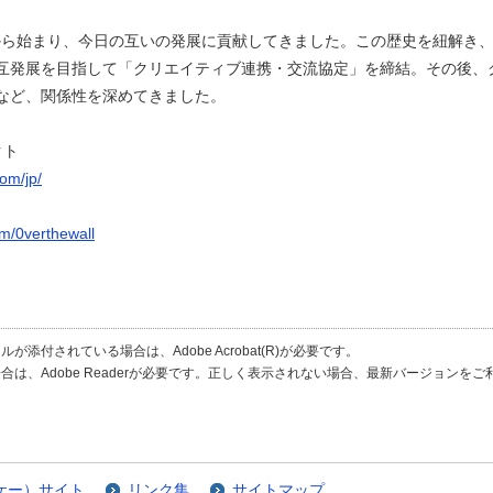
から始まり、今日の互いの発展に貢献してきました。この歴史を紐解き、有
互発展を目指して「クリエイティブ連携・交流協定」を締結。その後、
など、関係性を深めてきました。
クト
com/jp/
m/0verthewall
が添付されている場合は、Adobe Acrobat(R)が必要です。
合は、Adobe Readerが必要です。正しく表示されない場合、最新バージョンを
ケー）サイト
リンク集
サイトマップ