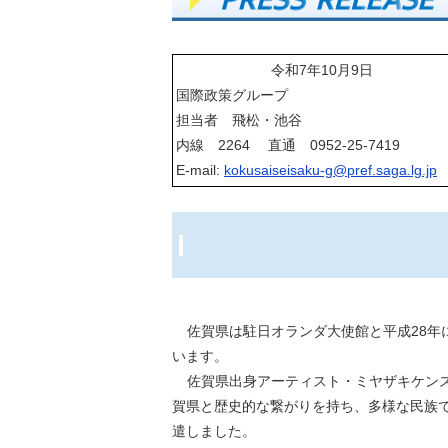
令和7年10月9日
国際政策グループ
担当者 飛松・池谷
内線 2264 直通 0952-25-7419
E-mail:
kokusaiseisaku-g@pref.saga.lg.jp
佐賀県は駐日オランダ大使館と平成28
います。
佐賀県出身アーティスト・ミヤザキケンスケ
賀県と歴史的な繋がりを持ち、多様な⺠族
遣しました。