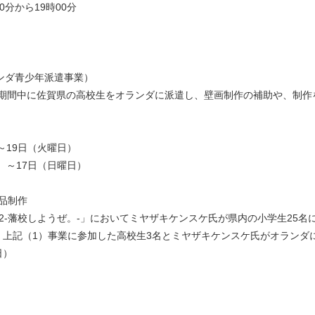
0分から19時00分
ンダ青少年派遣事業）
プロジェクト期間中に佐賀県の⾼校⽣をオランダに派遣し、壁画制作の補助や、
～19日（火曜日）
）～17日（日曜日）
品制作
2-藩校しようぜ。-」においてミヤザキケンスケ氏が県内の小学生25名
、上記（1）事業に参加した高校生3名とミヤザキケンスケ氏がオランダ
日）