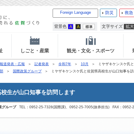
Foreign Language
防災
救急
背景色
文字サイズ
祉
しごと・産業
観光・文化・スポーツ
報道発表・広報
記者発表
令和7年
10月
ミヤザキケンスケ氏と
部
国際政策グループ
ミヤザキケンスケ氏と佐賀県高校生が山口知事を訪
高校生が山口知事を訪問します
策グループ
TEL：0952-25-7328(国際課)、0952-25-7005(旅券担当)
FAX：0952-2