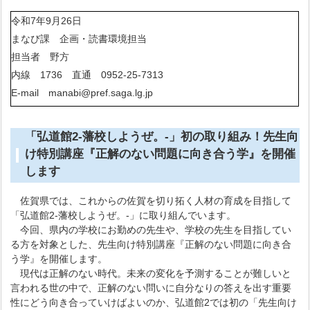
令和7年9月26日
まなび課 企画・読書環境担当
担当者 野方
内線 1736 直通 0952-25-7313
E-mail manabi@pref.saga.lg.jp
「弘道館2-藩校しようぜ。-」初の取り組み！先生向
け特別講座『正解のない問題に向き合う学』を開催
します
佐賀県では、これからの佐賀を切り拓く人材の育成を目指して
「弘道館2-藩校しようぜ。-」に取り組んでいます。
今回、県内の学校にお勤めの先生や、学校の先生を目指してい
る方を対象とした、先生向け特別講座『正解のない問題に向き合
う学』を開催します。
現代は正解のない時代。未来の変化を予測することが難しいと
言われる世の中で、正解のない問いに自分なりの答えを出す重要
性にどう向き合っていけばよいのか、弘道館2では初の「先生向け