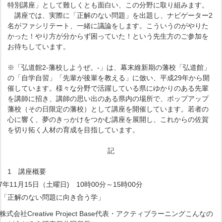
特別講座」として難しくとも面白い、この分野に取り組みます。
講座では、実際に「正解のない問題」を出題し、ナビゲーター2
名がファシリテート、一緒に議論をします。こういうのがやりた
かった！やり方が分からず困っていた！という先生方のご参加を
お待ちしています。
※「弘道館2-藩校しようぜ。-」は、幕末維新期の藩校「弘道館」
の「自学自習」「先輩が後輩を教える」に倣い、平成29年から開
催しています。様々な分野で活躍している県にゆかりのある先輩
を講師に招き、講師の思い出のある県内の場所で、ポップアップ
藩校（その日限定の藩校）として講座を開催しています。若者の
心に響く、夢のきっかけをつかむ講座を展開し、これからの佐賀
を切り拓く人材の育成を目指しています。
記
1 講座概要
年11月15日（土曜日) 10時00分～15時00分
 「正解のない問題に向き合う学」
株式会社Creative Project Base代表・アクティブラーニングこんなの