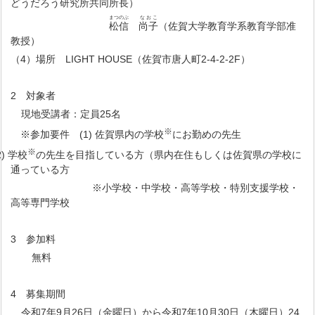
どうだろう研究所共同所長）
まつのぶ
なおこ
松信
尚子
（佐賀大学教育学系教育学部准
教授）
（4）場所 LIGHT HOUSE（佐賀市唐人町2-4-2-2F）
2 対象者
現地受講者：定員25名
※
※参加要件 (1) 佐賀県内の学校
にお勤めの先生
※
学校
の先生を目指している方（県内在住もしくは佐賀県の学校に
通っている方
※小学校・中学校・高等学校・特別支援学校・
高等専門学校
3 参加料
無料
4 募集期間
令和7年9月26日（金曜日）から令和7年10月30日（木曜日）24