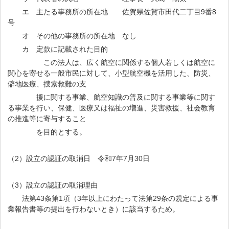
エ 主たる事務所の所在地 佐賀県佐賀市田代二丁目9番8
号
オ その他の事務所の所在地 なし
カ 定款に記載された目的
この法人は、広く航空に関係する個人若しくは航空に
関心を寄せる一般市民に対して、小型航空機を活用した、防災、
僻地医療、捜索救難の支
援に関する事業、航空知識の普及に関する事業等に関す
る事業を行い、保健、医療又は福祉の増進、災害救援、社会教育
の推進等に寄与すること
を目的とする。
（2）設立の認証の取消日 令和7年7月30日
（3）設立の認証の取消理由
法第43条第1項（3年以上にわたって法第29条の規定による事
業報告書等の提出を行わないとき）に該当するため。