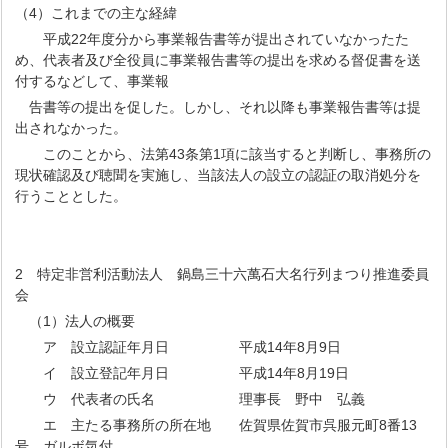
（4）これまでの主な経緯
平成22年度分から事業報告書等が提出されていなかったた
め、代表者及び全役員に事業報告書等の提出を求める督促書を送
付するなどして、事業報
告書等の提出を促した。しかし、それ以降も事業報告書等は提
出されなかった。
このことから、法第43条第1項に該当すると判断し、事務所の
現状確認及び聴聞を実施し、当該法人の設立の認証の取消処分を
行うこととした。
2 特定非営利活動法人 鍋島三十六萬石大名行列まつり推進委員
会
（1）法人の概要
ア 設立認証年月日 平成14年8月9日
イ 設立登記年月日 平成14年8月19日
ウ 代表者の氏名 理事長 野中 弘義
エ 主たる事務所の所在地 佐賀県佐賀市呉服元町8番13
号 ガルボ気付