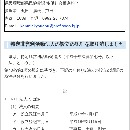
県民環境部県民協働課 協働社会推進担当
担当者 丸田、廣松、芦田
内線 1639 直通 0952-25-7374
E-mail
kenminkyoudou@pref.saga.lg.jp
特定非営利活動法人の設立の認証を取り消しました
県は、特定非営利活動促進法（平成十年法律第七号。以下
「法」という。）
第43条第1項の規定に基づき、下記のとおり2法人の設立の認証の
取消処分を行いました。
記
1 NPO法人 つばさ
（1）法人の概要
ア 設立認証年月日 平成18年2月1日
イ 設立登記年月日 平成18年2月15日
ウ 代表者の氏名 理事長 大島 剛太