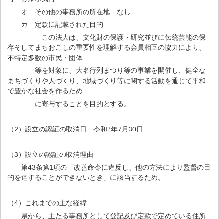
オ その他の事務所の所在地 なし
カ 定款に記載された目的
この法人は、文化財の保護・研究並びに伝統芸能の保
存そしてまちおこしの重要性を理解する会員相互の協力により、
不特定多数の市民・団体
等を対象に、大名行列まつり等の事業を開催し、健全な
まちづくりや人づくり、地域づくり等に関する活動を通じて平和
で豊かな社会を作るため
に寄与することを目的とする。
（2）設立の認証の取消日 令和7年7月30日
（3）設立の認証の取消理由
第43条第1項の「改善命令に違反し、他の方法により監督の目
的を達することができないとき」に該当するため。
（4）これまでの主な経緯
県から、主たる事務所として登記及び定款で定めている住所