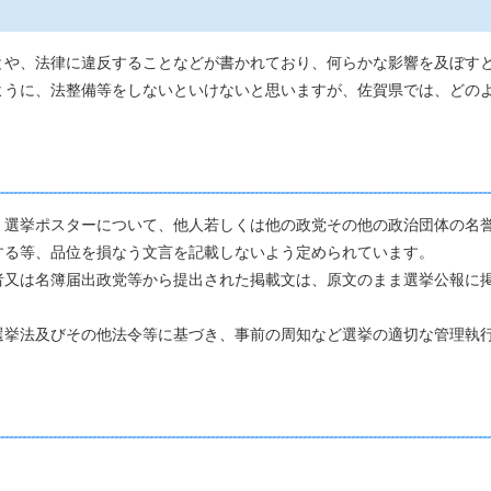
や、法律に違反することなどが書かれており、何らかな影響を及ぼす
ように、法整備等をしないといけないと思いますが、佐賀県では、どの
選挙ポスターについて、他人若しくは他の政党その他の政治団体の名
する等、品位を損なう文言を記載しないよう定められています。
又は名簿届出政党等から提出された掲載文は、原文のまま選挙公報に
挙法及びその他法令等に基づき、事前の周知など選挙の適切な管理執