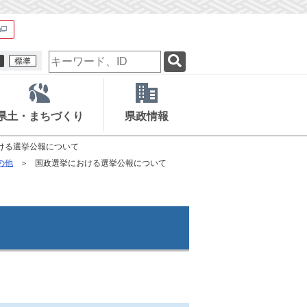
検
索
キ
ー
ワ
県土・まちづくり
県政情報
ー
ド
ける選挙公報について
の他
国政選挙における選挙公報について