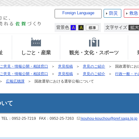
Foreign Language
防災
救急
背景色
文字サイズ
祉
しごと・産業
観光・文化・スポーツ
ご意見・情報公開・相談窓口
意見投稿
意見のご紹介
国政選挙にお
ご意見・情報公開・相談窓口
意見投稿
意見のご紹介
行政一般・そ
広報広聴課
国政選挙における選挙公報について
ついて
TEL：0952-25-7219
FAX：0952-25-7263
kouhou-kouchou@pref.saga.lg.jp