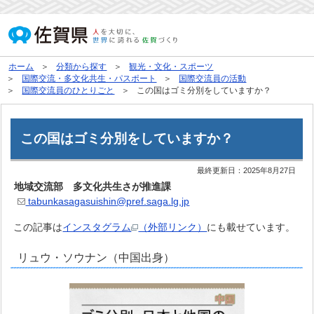
ホーム
分類から探す
観光・文化・スポーツ
国際交流・多文化共生・パスポート
国際交流員の活動
国際交流員のひとりごと
この国はゴミ分別をしていますか？
この国はゴミ分別をしていますか？
最終更新日：
2025年8月27日
地域交流部 多文化共生さが推進課
tabunkasagasuishin@pref.saga.lg.jp
この記事は
インスタグラム
（外部リンク）
にも載せています。
リュウ・ソウナン（中国出身）