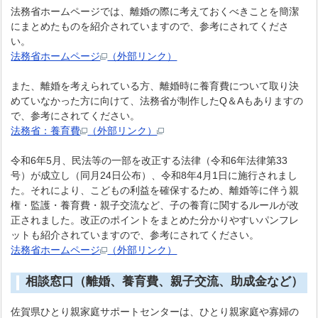
法務省ホームページでは、離婚の際に考えておくべきことを簡潔
にまとめたものを紹介されていますので、参考にされてくださ
い。
法務省ホームページ
（外部リンク）
また、離婚を考えられている方、離婚時に養育費について取り決
めていなかった方に向けて、法務省が制作したQ＆Aもありますの
で、参考にされてください。
法務省：養育費
（外部リンク）
令和6年5月、民法等の一部を改正する法律（令和6年法律第33
号）が成立し（同月24日公布）、令和8年4月1日に施行されまし
た。それにより、こどもの利益を確保するため、離婚等に伴う親
権・監護・養育費・親子交流など、子の養育に関するルールが改
正されました。改正のポイントをまとめた分かりやすいパンフレ
ットも紹介されていますので、参考にされてください。
法務省ホームページ
（外部リンク）
相談窓口（離婚、養育費、親子交流、助成金など）
佐賀県ひとり親家庭サポートセンターは、ひとり親家庭や寡婦の