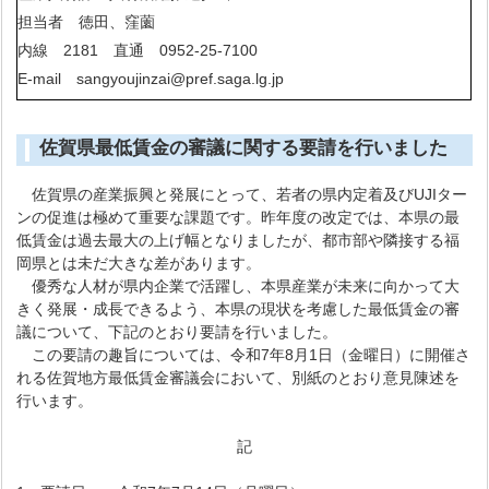
担当者 徳田、窪薗
内線 2181 直通 0952-25-7100
E-mail sangyoujinzai@pref.saga.lg.jp
佐賀県最低賃金の審議に関する要請を行いました
佐賀県の産業振興と発展にとって、若者の県内定着及びUJIター
ンの促進は極めて重要な課題です。昨年度の改定では、本県の最
低賃金は過去最大の上げ幅となりましたが、都市部や隣接する福
岡県とは未だ大きな差があります。
優秀な人材が県内企業で活躍し、本県産業が未来に向かって大
きく発展・成長できるよう、本県の現状を考慮した最低賃金の審
議について、下記のとおり要請を行いました。
この要請の趣旨については、令和7年8月1日（金曜日）に開催さ
れる佐賀地方最低賃金審議会において、別紙のとおり意見陳述を
行います。
記