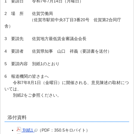
1 要請日 令和7年7月14日（月曜日）
2 場 所 佐賀労働局
（佐賀市駅前中央3丁目3番20号 佐賀第2合同庁
舎）
3 要請先 佐賀地方最低賃金審議会会長
4 要請者 佐賀県知事 山口 祥義（要請書を送付）
5 要請内容 別紙1のとおり
6 報道機関の皆さまへ
令和7年8月1日（金曜日）に開催される、意見陳述の取材につ
いては、
別紙2をご参照ください。
添付資料
別紙1
（PDF：350.5キロバイト）