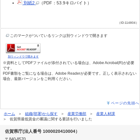
別紙2
（PDF：53.9キロバイト）
（ID:114804）
このマークがついているリンクは別ウィンドウで開きます
別ウィンドウで開きます
※資料としてPDFファイルが添付されている場合は、Adobe Acrobat(R)が必要
です。
PDF書類をご覧になる場合は、Adobe Readerが必要です。正しく表示されない
場合、最新バージョンをご利用ください。
ページの先頭へ
ホーム
組織(部署)から探す
産業労働部
産業人材課
佐賀県最低賃金の審議に関する要請を行いました
佐賀県庁(法人番号 1000020410004）
〒840-8570