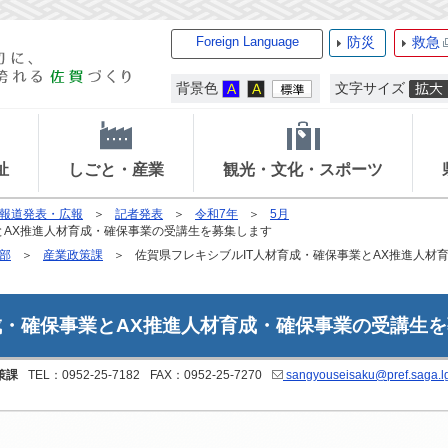
Foreign Language
防災
救急
背景色
文字サイズ
祉
しごと・産業
観光・文化・スポーツ
報道発表・広報
記者発表
令和7年
5月
とAX推進人材育成・確保事業の受講生を募集します
部
産業政策課
佐賀県フレキシブルIT人材育成・確保事業とAX推進人材
成・確保事業とAX推進人材育成・確保事業の受講生
策課
TEL：0952-25-7182
FAX：0952-25-7270
sangyouseisaku@pref.saga.lg