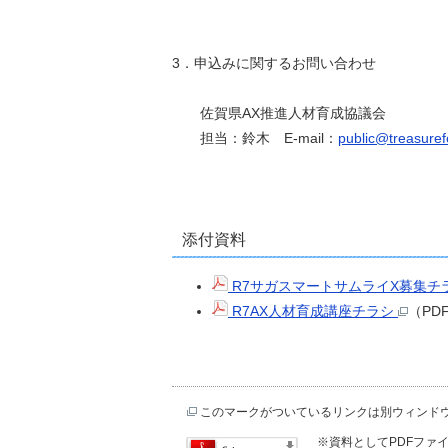
3．申込みに関するお問い合わせ
佐賀県AX推進人材育成協議会
担当：鈴木 E-mail：
public@treasure
添付資料
R7サガスマートサムライX募集チ
R7AX人材育成講座チラシ
（PD
このマークがついているリンクは別ウィンド
※資料としてPDFファイル