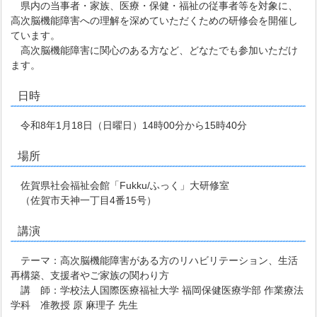
県内の当事者・家族、医療・保健・福祉の従事者等を対象に、
高次脳機能障害への理解を深めていただくための研修会を開催し
ています。
高次脳機能障害に関心のある方など、どなたでも参加いただけ
ます。
日時
令和8年1月18日（日曜日）14時00分から15時40分
場所
佐賀県社会福祉会館「Fukku/ふっく」大研修室
（佐賀市天神一丁目4番15号）
講演
テーマ：高次脳機能障害がある方のリハビリテーション、生活
再構築、支援者やご家族の関わり方
講 師：学校法人国際医療福祉大学 福岡保健医療学部 作業療法
学科 准教授 原 麻理子 先生