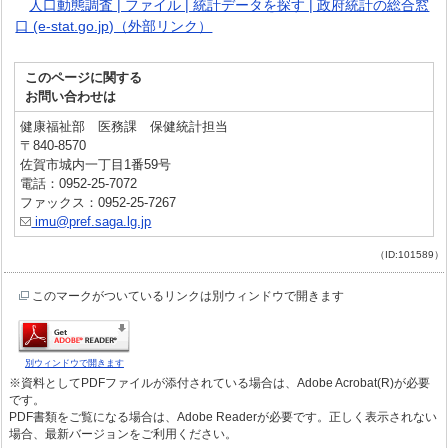
人口動態調査 | ファイル | 統計データを探す | 政府統計の総合窓
口 (e-stat.go.jp)（外部リンク）
このページに関する
お問い合わせは
健康福祉部 医務課 保健統計担当
〒840-8570
佐賀市城内一丁目1番59号
電話：0952-25-7072
ファックス：0952-25-7267
imu@pref.saga.lg.jp
（ID:101589）
このマークがついているリンクは別ウィンドウで開きます
別ウィンドウで開きます
※資料としてPDFファイルが添付されている場合は、Adobe Acrobat(R)が必要
です。
PDF書類をご覧になる場合は、Adobe Readerが必要です。正しく表示されない
場合、最新バージョンをご利用ください。