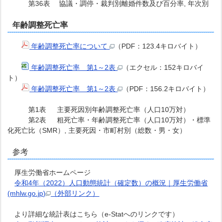
第36表 協議・調停・裁判別離婚件数及び百分率, 年次別
年齢調整死亡率
年齢調整死亡率について
（PDF：123.4キロバイト）
年齢調整死亡率 第1～2表
（エクセル：152キロバイ
ト）
年齢調整死亡率 第1～2表
（PDF：156.2キロバイト）
第1表 主要死因別年齢調整死亡率（人口10万対）
第2表 粗死亡率・年齢調整死亡率（人口10万対）・標準
化死亡比（SMR）, 主要死因・市町村別（総数・男・女）
参考
厚生労働省ホームページ
令和4年（2022）人口動態統計（確定数）の概況｜厚生労働省
(mhlw.go.jp)
（外部リンク）
より詳細な統計表はこちら（e-Statへのリンクです）