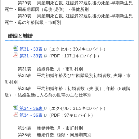
第29表 周産期死亡数, 妊娠満22週以後の死産-早期新生児
死亡・周産期原因（母側-児側）・保健所別
第30表 周産期死亡数, 妊娠満22週以後の死産-早期新生児
死亡・母の年齢階級・市町別
婚姻と離婚
第31～33表
（エクセル：39.4キロバイト）
第31～33表
（PDF：107.1キロバイト）
第31表 婚姻件数, 月・市町村別
第32表 平均初婚年齢及び年齢階級別初婚者数, 夫婦・市
町村別
第33表 平均初婚年齢；初婚者数（夫-妻）, 年齢（5歳階
級）・結婚生活に入る前の世帯の主な仕事別
第34～36表
（エクセル：31.3キロバイト）
第34～36表
（PDF：97キロバイト）
第34表 離婚件数, 月・市町村別
第35表 離婚件数, 種類・同居期間別