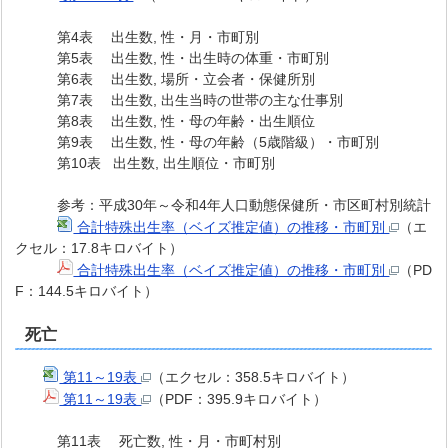
第4表 出生数, 性・月・市町別
第5表 出生数, 性・出生時の体重・市町別
第6表 出生数, 場所・立会者・保健所別
第7表 出生数, 出生当時の世帯の主な仕事別
第8表 出生数, 性・母の年齢・出生順位
第9表 出生数, 性・母の年齢（5歳階級）・市町別
第10表 出生数, 出生順位・市町別
参考：平成30年～令和4年人口動態保健所・市区町村別統計
合計特殊出生率（ベイズ推定値）の推移・市町別
（エ
クセル：17.8キロバイト）
合計特殊出生率（ベイズ推定値）の推移・市町別
（PD
F：144.5キロバイト）
死亡
第11～19表
（エクセル：358.5キロバイト）
第11～19表
（PDF：395.9キロバイト）
第11表 死亡数, 性・月・市町村別