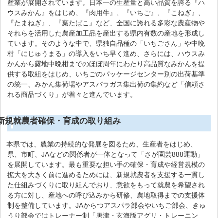
産業が展開されています。日本一の生産量と高い品質を誇る『ハ
ウスみかん』をはじめ、『肉用牛』、『いちご』、『こねぎ』、
『たまねぎ』、『葉たばこ』など、全国に誇れる多彩な農産物や
それらを活用した農産加工品を産出する県内有数の産地を形成し
ています。そのような中で、県独自品種の「いちごさん」や中晩
柑「にじゅうまる」の導入をいち早く進め、さらには、ハウスみ
かんから露地中晩柑までのほぼ周年にわたり高品質なみかんを提
供する取組をはじめ、いちごのパッケージセンター別の出荷基準
の統一、みかん集荷場やアスパラガス集出荷の集約など「信頼さ
れる商品づくり」が着々と進んでいます。
新規就農者確保・育成の取り組み
本県では、農業の持続的な発展を図るため、生産者をはじめ、
県、市町、JAなどの関係者が一体となって「さが園芸888運動」
を展開しています。最も重要な担い手の確保・育成や経営規模の
拡大を大きく前に進めるためには、新規就農者を支援する一貫し
た仕組みづくりに取り組んでおり、意欲をもって就農を希望され
る方に対し、産地への呼び込みから研修、農地取得までの支援体
制を整備しています。JAからつアスパラ部会やいちご部会、きゅ
うり部会ではトレーナー制「唐津・玄海版アグリ・トレーニン