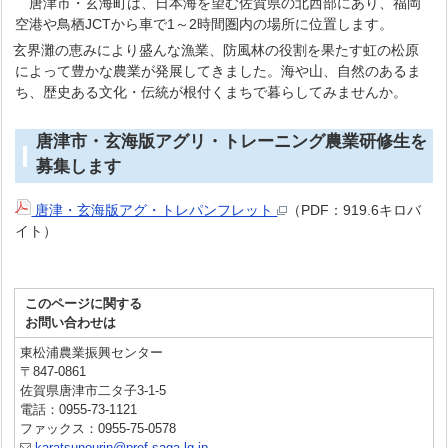
唐津市・玄海町は、日本海を望む佐賀県の北西部にあり、福岡
空港や鳥栖JCTから車で1～2時間圏内の場所に位置します。
玄界灘の恵みにより盛んな漁業、防風林の役割を果たす虹の松原
によって豊かな農業が発展してきました。海や山、自然のあるま
ち、歴史ある文化・伝統が根付くまちで暮らしてみませんか。
唐津市・玄海版アグリ・トレーニング農業研修生を
募集します
唐津・玄海版アグ・トレパンフレット
（PDF：919.6キロバ
イト）
このページに関する
お問い合わせは
東松浦農業振興センター
〒847-0861
佐賀県唐津市二タ子3-1-5
電話：0955-73-1121
ファックス：0955-75-0578
karatsunourin@pref.saga.lg.jp