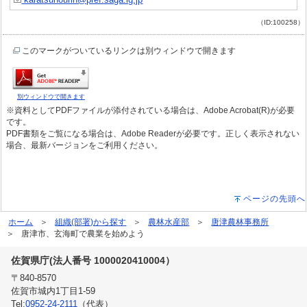
（ID:100258）
このマークがついているリンクは別ウィンドウで開きます
別ウィンドウで開きます
※資料としてPDFファイルが添付されている場合は、Adobe Acrobat(R)が必要
です。
PDF書類をご覧になる場合は、Adobe Readerが必要です。正しく表示されない
場合、最新バージョンをご利用ください。
ページの先頭へ
ホーム
組織(部署)から探す
農林水産部
唐津農林事務所
唐津市、玄海町で農業を始めよう
佐賀県庁(法人番号 1000020410004）
〒840-8570
佐賀市城内1丁目1-59
Tel:
0952-24-2111
（代表）