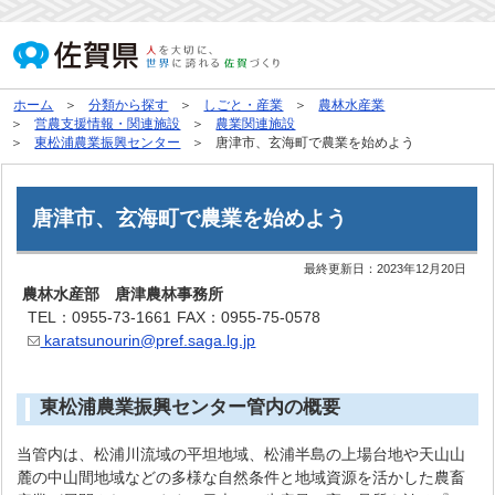
ホーム
分類から探す
しごと・産業
農林水産業
営農支援情報・関連施設
農業関連施設
東松浦農業振興センター
唐津市、玄海町で農業を始めよう
唐津市、玄海町で農業を始めよう
最終更新日：
2023年12月20日
農林水産部 唐津農林事務所
TEL：0955-73-1661
FAX：0955-75-0578
karatsunourin@pref.saga.lg.jp
東松浦農業振興センター管内の概要
当管内は、松浦川流域の平坦地域、松浦半島の上場台地や天山山
麓の中山間地域などの多様な自然条件と地域資源を活かした農畜