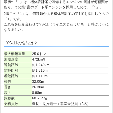
最初の「1」は、機体設計案で装備するエンジンの候補が何種類か
あり、その第1案のダート系エンジンを採用したので、「1」。
2番目の「1」は、何種類かある機体設計案の第1案を採用したので
「1」です。
これらを組み合わせてYS-11（ワイエスじゅういち）と呼ぶように
なりました。
YS-11の性能は？
最大離陸重量
25.0トン
巡航速度
472km/Hr
巡航距離
約1,240km
離陸距離
約1,310m
着陸距離
約1,110m
横幅
32.00m
長さ
26.30m
高さ
8.98m
旅客数
60～64名
乗務員数
機長・副操縦士＋客室乗務員（2名）