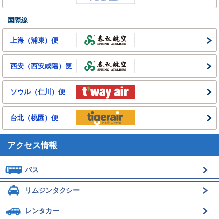
国際線
上海（浦東）便
西安（西安咸陽）便
ソウル（仁川）便
台北（桃園）便
アクセス情報
バス
リムジンタクシー
レンタカー