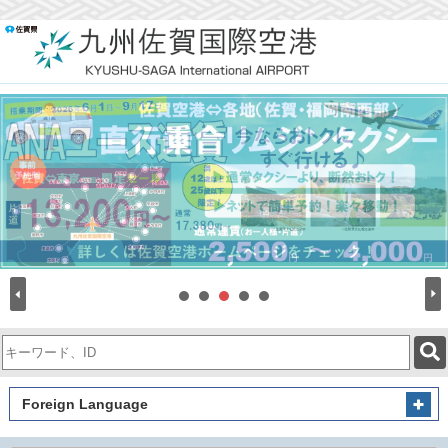
検
索
キ
ー
Foreign Language
ワ
ー