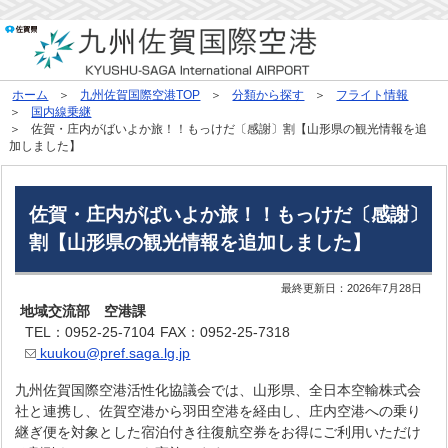
ホーム
九州佐賀国際空港TOP
分類から探す
フライト情報
国内線乗継
佐賀・庄内がばいよか旅！！もっけだ〔感謝〕割【山形県の観光情報を追
加しました】
佐賀・庄内がばいよか旅！！もっけだ〔感謝〕
割【山形県の観光情報を追加しました】
最終更新日：
2026年7月28日
地域交流部 空港課
TEL：0952-25-7104
FAX：0952-25-7318
kuukou@pref.saga.lg.jp
九州佐賀国際空港活性化協議会では、山形県、全日本空輸株式会
社と連携し、佐賀空港から羽田空港を経由し、庄内空港への乗り
継ぎ便を対象とした宿泊付き往復航空券をお得にご利用いただけ