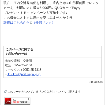
現在、庄内空港発着便を利用し、庄内空港＝山形駅前間でレンタ
カーをご利用の方に最大3,000円のQUOカードPayを
プレゼントするキャンペーンも実施中です♪
この機会にオトクに庄内を楽しみませんか？🍜
詳細はこちらから
（外部リンク）
このページに関する
お問い合わせは
地域交流部 空港課
電話：0952-25-7104
ファックス：0952-25-7318
kuukou@pref.saga.lg.jp
（ID:119288）
このマークがついているリンクは別ウィンドウで開きます