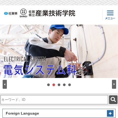
検
索
キ
ー
Foreign Language
ワ