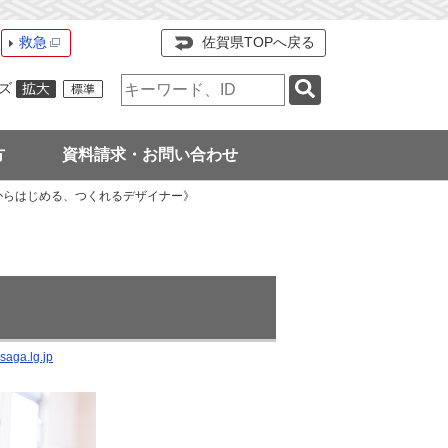
救急
佐賀県TOPへ戻る
検
ズ
索
キ
ー
方
資料請求・お問い合わせ
ワ
ー
からはじめる、つくれるデザイナー》
ド
aga.lg.jp