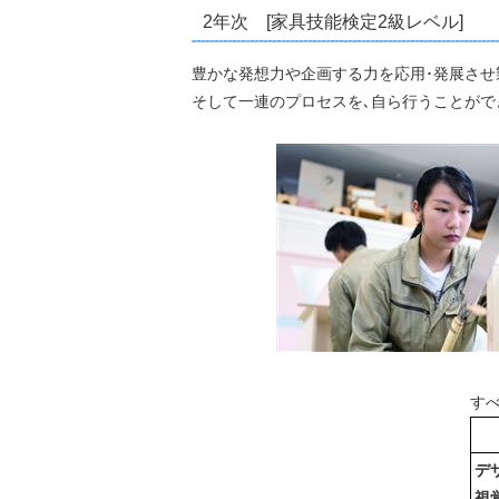
2年次 [家具技能検定2級レベル]
豊かな発想力や企画する力を応用･発展させ
そして一連のプロセスを､自ら行うことがで
す
デ
視