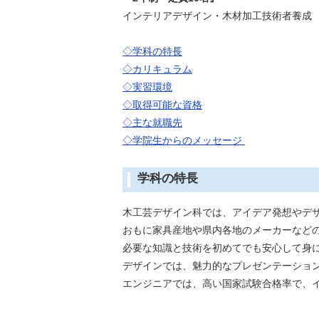
インテリアデザイン・木材加工技術者養成
◇学科の特長
◇カリキュラム
◇実習環境
◇取得可能な資格
◇主な就職先
◇学院生からのメッセージ
学科の特長
木工芸デザイン科では、アイデア発想やデ
おもに家具産地や県内各地のメーカーなど
必要な知識と技術を初めてでも安心して身
デザインでは、魅力的なプレゼンテーショ
エンジニアでは、高い国家試験合格率で、