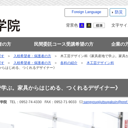
Foreign Language
防災
背景色
文字サイ
者の方
民間委託コース受講希望の方
企業の
探す
入校希望者・保護者の方
木工芸デザイン科《家具産地で学ぶ。家具
探す
入校希望者・保護者の方
各科の紹介
木工芸デザイン科
からはじめる、つくれるデザイナー》
で学ぶ。家具からはじめる、つくれるデザイナー》
学院
TEL：0952-74-4330
FAX：0952-71-9033
sangyougijutsugakuin@pref.s