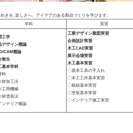
らめきを､楽しさへ。アイデアのある製品づくりを学びます。
学科
実習
工業デザイン製図実習
間工学
企画設計実習
品デザイン概論
木工CAD実習
D/CAM概論
展示会場実習
全衛生
木工基本実習
工基本学科
〇基本工具の手入れ
材料
〇木工工作基本実習
木材加工法
〇框組基本実習
木工用機械
〇塗装基本実習
木材塗装法
〇インテリア施工実習
インテリア概論