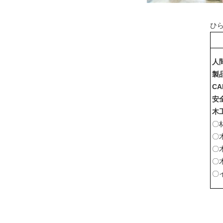
ひ
人
製
CA
安
木
〇
〇
〇
〇
〇