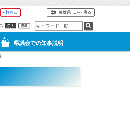
救急
佐賀県TOPへ戻る
検
ズ
索
キ
ー
県議会での知事説明
ワ
ー
見
ド