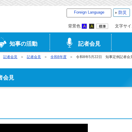
Foreign Language
防災
背景色
文字サイ
知事の活動
記者会見
記者会見
記者会見
令和8年度
令和8年5月22日 知事定例記者会
者会見