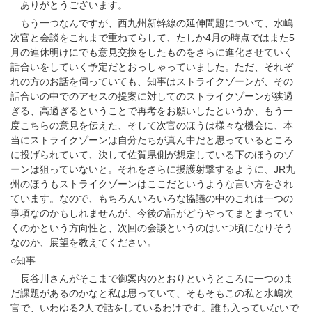
ありがとうございます。
もう一つなんですが、西九州新幹線の延伸問題について、水嶋
次官と会談をこれまで重ねてらして、たしか4月の時点ではまた5
月の連休明けにでも意見交換をしたものをさらに進化させていく
話合いをしていく予定だとおっしゃっていました。ただ、それぞ
れの方のお話を伺っていても、知事はストライクゾーンが、その
話合いの中でのアセスの提案に対してのストライクゾーンが狭過
ぎる、高過ぎるということで再考をお願いしたというか、もう一
度こちらの意見を伝えた、そして次官のほうは様々な機会に、本
当にストライクゾーンは自分たちが真ん中だと思っているところ
に投げられていて、決して佐賀県側が想定している下のほうのゾ
ーンは狙っていないと。それをさらに援護射撃するように、JR九
州のほうもストライクゾーンはここだというような言い方をされ
ています。なので、もちろんいろいろな協議の中のこれは一つの
事項なのかもしれませんが、今後の話がどうやってまとまってい
くのかという方向性と、次回の会談というのはいつ頃になりそう
なのか、展望を教えてください。
○知事
長谷川さんがそこまで御案内のとおりというところに一つのま
だ課題があるのかなと私は思っていて、そもそもこの私と水嶋次
官で、いわゆる2人で話をしているわけです。誰も入っていないで