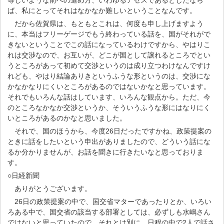
等しいような前への進め方、いわゆるアセスであるとしたなら
ば、私にとってそれはなかなか難しいということなんです。
だから佐賀県は、もともとこれは、何度も申し上げますよう
に、本当はフリーゲージでもう終わっている話を、国がそれがで
きないということでこの話になっているわけですから、やはりこ
れは交渉なので、お互いが、どこが国として譲れるところでとい
うところがあって初めて交渉というのは成り立つわけなんですけ
れども、やはり結論ありきというふうな形というのは、交渉にな
かなかなりにくいところがあるのではないかなと思っています。
それでもいろんな話はしています、いろんな観点から。ただ、今
のところなかなか交渉というか、そういうふうな形にはなりにく
いところがあるのかなと思いました。
それで、国のほうから、今度26日だったですかね、政策提案の
ときに話をしたいという申出がありましたので、どういう話にな
るか分かりませんが、お話を聞きに行きたいなと思っておりま
す。
○日経新聞
ありがとうございます。
26日の政策提案の中で、国交省マターであったりとか、いろい
ろある中で、国交省の該当する部署としては、必ずしも水嶋さん
ではないと思っていたので、それとは別に、日程の中で2人で話さ