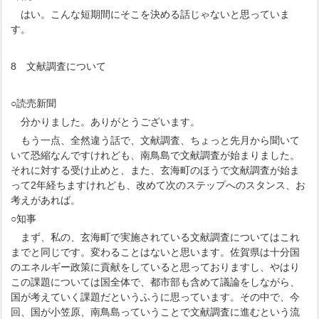
はい。こんな短期間にそこを決める話じゃないと思っていま
す。
8 文献調査について
○読売新聞
分かりました。ありがとうございます。
もう一点、全然違う話で、文献調査、ちょっと先月から聞いて
いて恐縮なんですけれども、南鳥島で文献調査が始まりました。
それに対する受け止めと、また、玄海町のほうで文献調査が始ま
って2年経ちますけれども、改めて次のステップへのスタンス、お
考えがあれば。
○知事
まず、私の、玄海町で実施されている文献調査についてはこれ
までと同じです。変わることはないと思います。佐賀県は十分国
のエネルギー政策に貢献をしていると思っておりますし、やはり
この課題については国全体で、都市部も含めて議論をしながら、
国が考えていく課題だというふうに思っています。その中で、今
回、国が小笠原、南鳥島っていうことで文献調査に進むという流