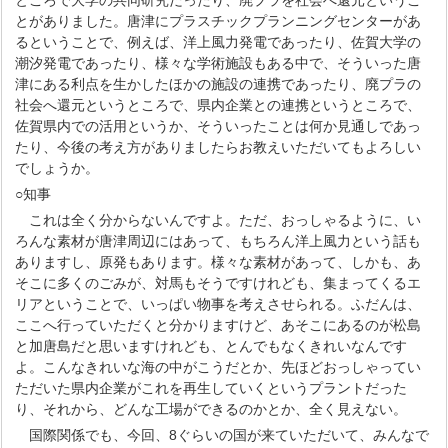
ところで大学の共同研究だったり、廃プラを社会へ還元というこ
とがありました。唐津にプラスチックプランニングセンターがあ
るということで、例えば、洋上風力発電であったり、佐賀大学の
潮汐発電であったり、様々な学術施設もある中で、そういった唐
津にある利点を生かしたほかの施設の連携であったり、廃プラの
社会へ還元というところで、県内企業との連携というところで、
佐賀県内での活用というか、そういったことは何か見通しであっ
たり、今後の考え方がありましたらお教えいただいてもよろしい
でしょうか。
○知事
これは全く分からないんですよ。ただ、おっしゃるように、い
ろんな素材が唐津周辺にはあって、もちろん洋上風力という話も
ありますし、原発もあります。様々な素材があって、しかも、あ
そこに多くのごみが、対馬もそうですけれども、集まってくるエ
リアということで、いっぱい物事を考えさせられる。ふだんは、
ここへ行っていただくと分かりますけど、あそこにあるのが松島
と加唐島だと思いますけれども、とんでもなくきれいなんです
よ。こんなきれいな海の中がこうだとか、先ほどおっしゃってい
ただいた県内企業がこれを再生していくというプラントだった
り、それから、どんな工場ができるのかとか、全く見えない。
国際関係でも、今回、8ぐらいの国が来ていただいて、みんなで