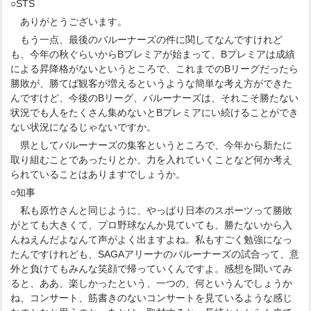
○STS
ありがとうございます。
もう一点、最後のバルーナーズの件に関してなんですけれど
も、今年の秋ぐらいからBプレミアが始まって、Bプレミアは成績
による昇降格がないというところで、これまでのBリーグだったら
勝敗が、勝てば観客が増えるというような簡単な考え方ができた
んですけど、今後のBリーグ、バルーナーズは、それこそ勝たない
状況でも人をたくさん集めないとBプレミアにい続けることができ
ない状況になるじゃないですか。
県としてバルーナーズの集客というところで、今年から新たに
取り組むことであったりとか、力を入れていくことなど何か考え
られていることはありますでしょうか。
○知事
私も原竹さんと同じように、やっぱり日本のスポーツって勝敗
がとても大きくて、プロ野球なんか見ていても、勝たないから入
んねえんだよなんて声がよく出ますよね。私もすごく勉強になっ
たんですけれども、SAGAアリーナのバルーナーズの試合って、意
外と負けてもみんな笑顔で帰っていくんですよ。感想を聞いてみ
ると、ああ、楽しかったという、一つの、何というんでしょうか
ね、コンサート、筋書きのないコンサートを見ているような感じ