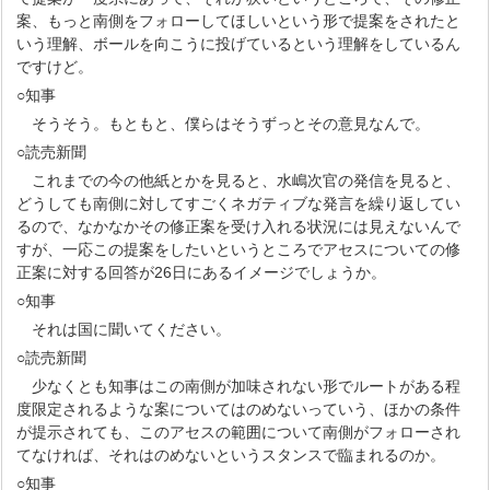
案、もっと南側をフォローしてほしいという形で提案をされたと
いう理解、ボールを向こうに投げているという理解をしているん
ですけど。
○知事
そうそう。もともと、僕らはそうずっとその意見なんで。
○読売新聞
これまでの今の他紙とかを見ると、水嶋次官の発信を見ると、
どうしても南側に対してすごくネガティブな発言を繰り返してい
るので、なかなかその修正案を受け入れる状況には見えないんで
すが、一応この提案をしたいというところでアセスについての修
正案に対する回答が26日にあるイメージでしょうか。
○知事
それは国に聞いてください。
○読売新聞
少なくとも知事はこの南側が加味されない形でルートがある程
度限定されるような案についてはのめないっていう、ほかの条件
が提示されても、このアセスの範囲について南側がフォローされ
てなければ、それはのめないというスタンスで臨まれるのか。
○知事