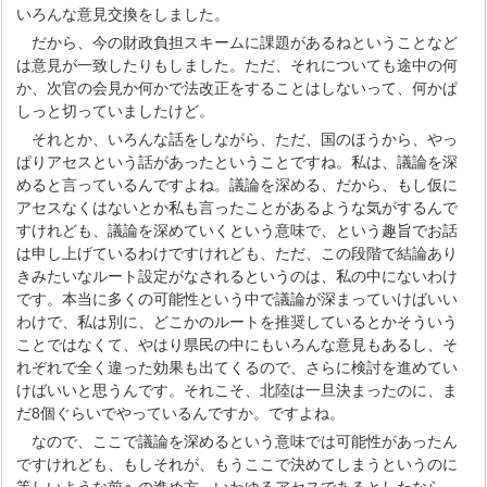
いろんな意見交換をしました。
だから、今の財政負担スキームに課題があるねということなど
は意見が一致したりもしました。ただ、それについても途中の何
か、次官の会見か何かで法改正をすることはしないって、何かぱ
しっと切っていましたけど。
それとか、いろんな話をしながら、ただ、国のほうから、やっ
ぱりアセスという話があったということですね。私は、議論を深
めると言っているんですよね。議論を深める、だから、もし仮に
アセスなくはないとか私も言ったことがあるような気がするんで
すけれども、議論を深めていくという意味で、という趣旨でお話
は申し上げているわけですけれども、ただ、この段階で結論あり
きみたいなルート設定がなされるというのは、私の中にないわけ
です。本当に多くの可能性という中で議論が深まっていけばいい
わけで、私は別に、どこかのルートを推奨しているとかそういう
ことではなくて、やはり県民の中にもいろんな意見もあるし、そ
れぞれで全く違った効果も出てくるので、さらに検討を進めてい
けばいいと思うんです。それこそ、北陸は一旦決まったのに、ま
だ8個ぐらいでやっているんですか。ですよね。
なので、ここで議論を深めるという意味では可能性があったん
ですけれども、もしそれが、もうここで決めてしまうというのに