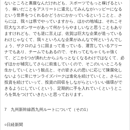
ないところと裏腹なんだけれども、スポーツでもっと稼げるとい
う、稼いだことをアスリートに還元してみんながハッピーになる
という世界をつくれるかどうかにかかっているということと、さ
らには、我々は県でやっていますから、ほかの地域は、それこそ
巨大なスポンサーがあって何かうらやましいなと思うこともあり
ますけれども、でも逆に言えば、佐賀は巨大な企業が造っている
わけじゃなくて、我々といろんな企業がみんなで何というんでし
ょう、ザクロのように固まって造っている、運営しているアリー
ナでもあり、チームでもあるので、それってむちゃくちゃ強く
て、どこか1つが潰れたからぷちっとなくなるわけではなくて、必
ずほかが補完してさらに前進していくので、そこのいいところを
生かしていくという観点と、その皆さんの思いに応じて陳腐化し
ないように常にサンライズパークは進化を続けていくと。さらに
投資を続けていって、投資の回収をしながらといういい循環がで
きるようにしていくという、定期的に手を入れていくというとこ
ろを気をつけていきたいと思っております。
7 九州新幹線西九州ルートについて（その1）
○日経新聞