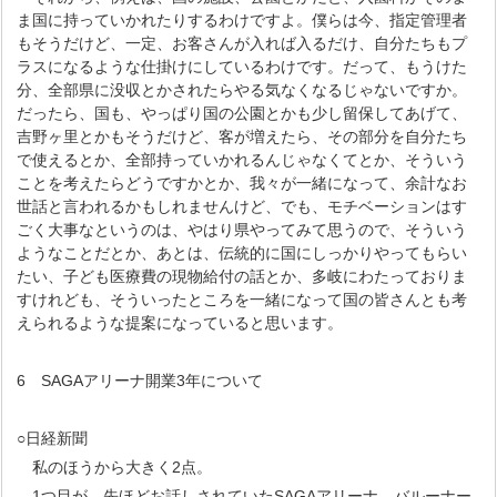
ま国に持っていかれたりするわけですよ。僕らは今、指定管理者
もそうだけど、一定、お客さんが入れば入るだけ、自分たちもプ
ラスになるような仕掛けにしているわけです。だって、もうけた
分、全部県に没収とかされたらやる気なくなるじゃないですか。
だったら、国も、やっぱり国の公園とかも少し留保してあげて、
吉野ヶ里とかもそうだけど、客が増えたら、その部分を自分たち
で使えるとか、全部持っていかれるんじゃなくてとか、そういう
ことを考えたらどうですかとか、我々が一緒になって、余計なお
世話と言われるかもしれませんけど、でも、モチベーションはす
ごく大事なというのは、やはり県やってみて思うので、そういう
ようなことだとか、あとは、伝統的に国にしっかりやってもらい
たい、子ども医療費の現物給付の話とか、多岐にわたっておりま
すけれども、そういったところを一緒になって国の皆さんとも考
えられるような提案になっていると思います。
6 SAGAアリーナ開業3年について
○日経新聞
私のほうから大きく2点。
1つ目が、先ほどお話しされていたSAGAアリーナ、バルーナー