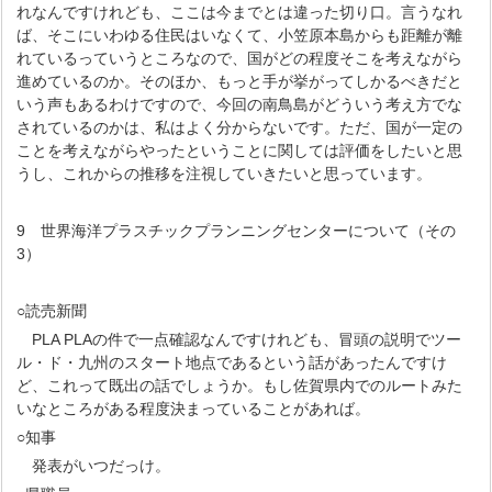
れなんですけれども、ここは今までとは違った切り口。言うなれ
ば、そこにいわゆる住民はいなくて、小笠原本島からも距離が離
れているっていうところなので、国がどの程度そこを考えながら
進めているのか。そのほか、もっと手が挙がってしかるべきだと
いう声もあるわけですので、今回の南鳥島がどういう考え方でな
されているのかは、私はよく分からないです。ただ、国が一定の
ことを考えながらやったということに関しては評価をしたいと思
うし、これからの推移を注視していきたいと思っています。
9 世界海洋プラスチックプランニングセンターについて（その
3）
○読売新聞
PLA PLAの件で一点確認なんですけれども、冒頭の説明でツー
ル・ド・九州のスタート地点であるという話があったんですけ
ど、これって既出の話でしょうか。もし佐賀県内でのルートみた
いなところがある程度決まっていることがあれば。
○知事
発表がいつだっけ。