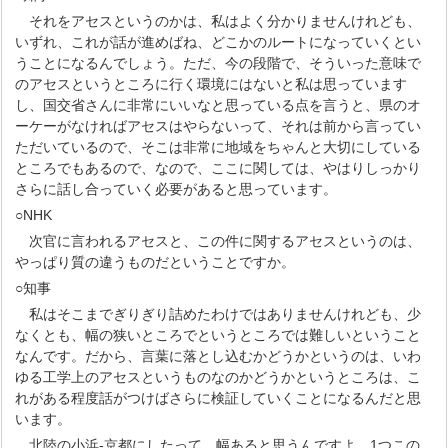
それをアセスというのかは、私はよく分かりませんけれども、
いずれ、これが話が進めばね、どこかのルートになっていくとい
うことになるんでしょう。ただ、今の段階で、そういった意味で
のアセスというところに行く環境にはないと私は思っています
し、国交省さんに非常にいいなと思っている点を言うと、県のオ
ーケーがなければアセスはやらないって、それは前から言ってい
ただいているので、そこは非常に地域をちゃんと大切にしている
ところでもあるので、なので、ここに関しては、やはりしっかり
さらに話し合っていく必要があると思っています。
○NHK
次官に言われるアセスと、この件に関するアセスというのは、
やっぱり質の違うものだということですか。
○知事
私はそこまでぎりぎり詰めたわけではありませんけれども、少
なくとも、幅の狭いところでというところでは難しいということ
なんです。だから、言葉に落とし込むかどうかというのは、いわ
ゆる工学上のアセスというものなのかどうかというところは、こ
れがある程度話がつけばさらに検証していくことになるんだと思
います。
北陸の小浜-京都にしたって、幅あると思うんですよ。1つこの