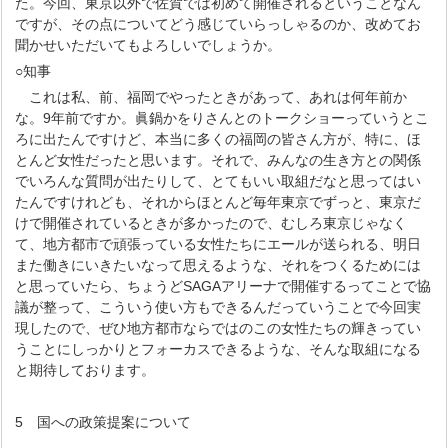
た。今回、東京以外で佐賀では初めて開催されるということなん
ですが、その点についてどう感じていらっしゃるのか、改めてお
聞かせいただいてもよろしいでしょうか。
○知事
これは私、前、福岡でやったときがあって、あれは何年前か
な。9年前ですか。眞鍋かをりさんとのトークショーっていうとこ
ろに出たんですけど、本当に多くの福岡の皆さん方が、特に、ほ
とんど女性だったと思います。それで、みんなの生き方との関係
でいろんな質問が出たりして、とてもいい取組だなと思ってはい
たんですけれども、それからほとんど毎年東京でずっと、東京だ
けで開催されているときが多かったので、むしろ東京じゃなく
て、地方都市で頑張っている女性たちにエールが送られる、明日
また働きにいきたいなって思えるような、それをつくるためには
と思っていたら、ちょうどSAGAアリーナで開催するってことで協
議が整って、こういう使い方もできるんだっていうことで今回実
現したので、ぜひ地方都市ならではのこの女性たちの輝きってい
うことにしっかりとフォーカスできるような、そんな取組になる
と期待しております。
5 国への政策提案について