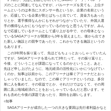
ズのことに関連してなんですが、バルーナーズを見ても、上位チ
ームというのは本当にスポンサー色というか、企業の名前という
か、応援している企業が割とばちっと出ていて、資金力もあった
りとか、選手獲得なんかにもそれがつながっていたり、外国人選
手の獲得なんかにもつながっているのかなと思うんですが、みん
なで応援しているチームとして盛り上がる中で、その母体となっ
ているSAGAアリーナが開業から3年を迎えました。後から出てき
た新しい施設との競争であったり、これからできる施設というの
もあります。
この3年間を振り返って、先ほどもちょっとおっしゃっていたん
ですが、SAGAアリーナを造られて3年たって、その振り返りと、
今後、どういうことが課題になってくるのかということ。あと、
先ほど申し上げたように、地元経済の活性化にいかにつなげてい
くのか。知事は以前から、このアリーナは稼ぐアリーナだとおっ
しゃっていました。なので、この稼ぐアリーナというのは、多分
単に人を集めて、その収益でとか、それだけではなくて、その周
囲に及ぶ地域経済のことをおっしゃっているんだと思います。そ
れも含めた今後の課題であったり、期待をお願いします。
○知事
SAGAアリーナが成功した一つの大きな要因は先行者利益かなと