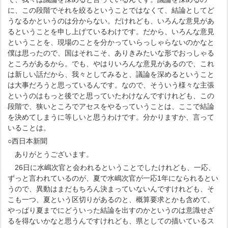
に、この段階でそれを絞るということではなくて、結論としてど
うなるかというのは分からない。だけれども、いろんな意見があ
るということを申し上げているわけです。だから、いろんな意見
ということを、現場のことを分かっていらっしゃらないのかなと
僕は思ったので、国はそれこそ、ありきみたいな形でおっしゃる
ところがあるから。でも、やはりいろんな意見があるので、これ
は新しい話だから、我々としてみると、議論を深めるということ
は大事だろうと思っているんです。なので、そういう様々な主張
というのはもっと後でと思っていたわけなんですけれども、この
段階で、狭いところでアセスをやるっていうことは、ここで結論
を決めてしまうに等しいと思うわけです。分かりますか、言って
いることは。
○西日本新聞
ありがとうございます。
26日に水嶋次官と会われるということでしたけれども、一応、
ずっと言われているのが、夏で水嶋次官が一応1年になられるとい
うので、異動はまだもちろん決まっていないんですけれども、そ
こも一つ、夏という区切りがあるのと、概算要求とかも含めて、
やっぱり夏までにどういった結論を出すのかというのは意識せざ
るを得ないかなと思うんですけれども、県としての描いているス