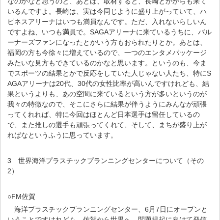
なのかなと思うのと、あとは、取材すると、長崎とかからも来て
いるんですよ。長崎は、実は今同じように盛り上がっていて、ハ
ピネスアリーナはいつも満員なんです。ただ、入れないらしいん
ですよね、いつも満員で。SAGAアリーナに来ているうちに、バル
ーナーズファンになったとかいう方もおられたりとか。あとは、
福岡の方も今徐々に増えているので、一つのエンタメパッケージ
みたいな見方もできているのかなと思います。というのも、今ま
でスポーツの結果とかで反応をしていた人じゃない人たち、特にS
AGAアリーナは20代、30代の女性比率が高いんですけれども、結
果というよりも、あの空間に来ているという方が多いというのが
我々の特徴なので、そこにさらに結果が伴うようにみんなが頑張
ってくれれば、特に今回はほとんど日本選手は留任しているの
で、また推しの選手も頑張ってくれて、そして、まちが盛り上が
ればなというふうに思っています。
3 世界海洋プラスチックプランニングセンターについて（その
2）
○FM佐賀
海洋プラスチックプランニングセンター、6月7日にオープンと
いうことですけれども、佐賀から世界へ、問題提起に向けて発信