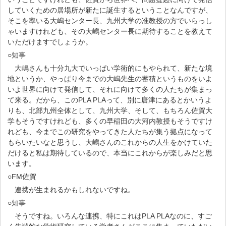
していくための居場所が新たに誕生するということなんですが、
そこを率いる大嶋センター長、九州大学の准教授の方でいらっし
ゃいますけれども、その大嶋センター長に期待することを教えて
いただけますでしょうか。
○知事
大嶋さんも十分九大でいっぱい学術的にもやられて、新たな境
地というか、やっぱり今までの大嶋先生の蓄積というものをいよ
いよ世界に向けて発信して、それに向けて多くの人たちが集まっ
て来る。だから、このPLA PLAって、別に唐津にあるとかいうよ
りも、北部九州全体として、九州大学、そして、もちろん佐賀大
学もそうですけれども、多くの早稲田の大河内教授もそうですけ
れども、今までこの研究をやってきた人たちが集う拠点になって
もらいたいなと思うし、大嶋さんのこれからの人生をかけていた
だけると私は期待しているので、本当にこれからが楽しみだと思
います。
○FM佐賀
連携が生まれるかもしれないですね。
○知事
そうですね。いろんな連携、特にこれはPLA PLAなのに、すご