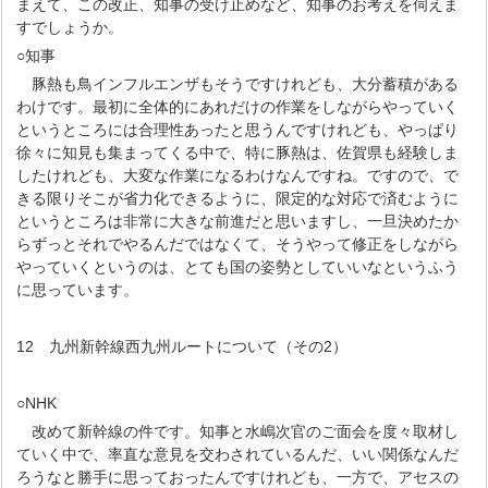
まえて、この改正、知事の受け止めなど、知事のお考えを伺えま
すでしょうか。
○知事
豚熱も鳥インフルエンザもそうですけれども、大分蓄積がある
わけです。最初に全体的にあれだけの作業をしながらやっていく
というところには合理性あったと思うんですけれども、やっぱり
徐々に知見も集まってくる中で、特に豚熱は、佐賀県も経験しま
したけれども、大変な作業になるわけなんですね。ですので、で
きる限りそこが省力化できるように、限定的な対応で済むように
というところは非常に大きな前進だと思いますし、一旦決めたか
らずっとそれでやるんだではなくて、そうやって修正をしながら
やっていくというのは、とても国の姿勢としていいなというふう
に思っています。
12 九州新幹線西九州ルートについて（その2）
○NHK
改めて新幹線の件です。知事と水嶋次官のご面会を度々取材し
ていく中で、率直な意見を交わされているんだ、いい関係なんだ
ろうなと勝手に思っておったんですけれども、一方で、アセスの