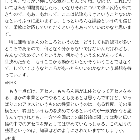
しても、つっかい棒になる気がしたんですね。なので、これにつ
いては私が問題提起したら、かなりそれについて強い反応が出て
きたので、ああ、あれって、ここは結論ありきということなのか
なというふうに思いますし、もっといろんな議論というのを信じ
て、柔軟に対応していただくというもあっていいのかなと思いま
す。
特に運輸省さんのところというのは、どうしても許認可が多い
ところであるので、何となく分からないではないんだけれども、
みんなで決めていくというか、何かそういう文化があっても、一
旦決めたから、もうここから動かないとかそういうことではなく
て、していくようなところがあったらいいのかなという感想を持
っています。
○NHK
もう一点だけ。アセス、もちろん県が主体となってアセスをや
る、ほかの事業とかでやることもあるとは思うんですけど、やっ
ぱりこのアセスというものの性質というのは、ある程度、その規
模とか、範囲というものを決めてやるというのが一般的かなと思
うんですけれども、一方で今回のこの新幹線に関しては割と広い
幅の中でのアセスを県としては求めていらっしゃる、この辺りの
整理というのは、知事はどのようにされていますでしょうか。
○知事