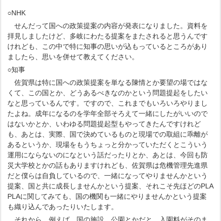
○NHK
せんだって国への政策提案の内容が発表になりました。資料を
拝見しましたけど、多岐にわたる提案をまたされると思うんです
けれども、この中で特に知事の思いが込もっているところがあり
ましたら、思いを併せて教えてください。
○知事
佐賀県は特に国への政策提案を単なる陳情とか要望の場ではな
くて、この国とか、どうあるべきなのかという問題提起をしたい
なと思っているんです。ですので、これまでもいろいろやりまし
たよね。成年になるのを学年全部そろえて一緒にしたがいいので
はないかとか、いわゆる問題提起型もやってきたんですけれど
も、あとは、実際、国で決めているものと現場での取組に乖離が
あるというか、現場をもうちょっと分かっていただくとこういう
運用にならないのになという話だったりとか、あとは、今回も防
災大学校とかの話もありますけれども、佐賀県は危機管理先進県
だと僕らは自負しているので、一緒になってやりませんかという
提案、国と共に成長しませんかという提案、それこそ先ほどのPLA
PLAに関してみても、国の機関も一緒にやりませんかという提案
も織り込んであったりいたします。
それから、例えば、国の施設、公園とかだと、入園料がそのま