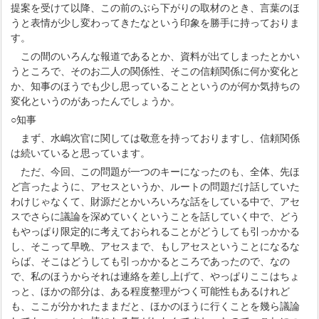
提案を受けて以降、この前のぶら下がりの取材のとき、言葉のほ
うと表情が少し変わってきたなという印象を勝手に持っておりま
す。
この間のいろんな報道であるとか、資料が出てしまったとかい
うところで、そのお二人の関係性、そこの信頼関係に何か変化と
か、知事のほうでも少し思っていることというのが何か気持ちの
変化というのがあったんでしょうか。
○知事
まず、水嶋次官に関しては敬意を持っておりますし、信頼関係
は続いていると思っています。
ただ、今回、この問題が一つのキーになったのも、全体、先ほ
ど言ったように、アセスというか、ルートの問題だけ話していた
わけじゃなくて、財源だとかいろいろな話をしている中で、アセ
スでさらに議論を深めていくということを話していく中で、どう
もやっぱり限定的に考えておられることがどうしても引っかかる
し、そこって早晩、アセスまで、もしアセスということになるな
らば、そこはどうしても引っかかるところであったので、なの
で、私のほうからそれは連絡を差し上げて、やっぱりここはちょ
っと、ほかの部分は、ある程度整理がつく可能性もあるけれど
も、ここが分かれたままだと、ほかのほうに行くことを幾ら議論