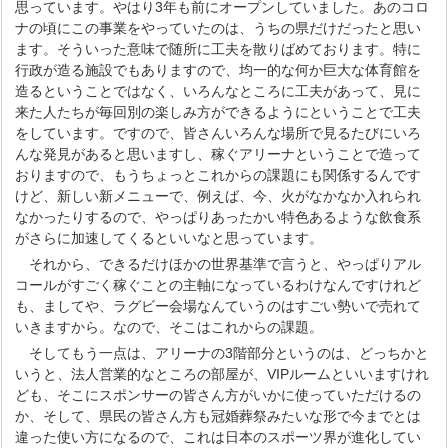
思っています。やはり3年も前にオープンしていました。あのコロ
ナの頃にこの事業をやっていたのは、うちの県だけだったと思い
ます。そういった意味で随所に工夫を散りばめております。特に
行政が造る施設でもありますので、均一的な何か巨大な体育館を
造るということではなく、いろんなところに工夫があって、見に
来た人たちが毎回別の楽しみ方ができるようにということで工夫
をしています。ですので、皆さんいろんな場所で見るたびにいろ
んな発見があると思いますし、稼ぐアリーナということで造って
おりますので、もうちょっとこれからの課題にも関係するんです
けど、新しい新メニューで、例えば、今、火がなかなか入れられ
なかったりするので、やっぱりあったかい特色あるような飲食系
がさらに加速してくるといいなと思っています。
それから、できるだけほかの世界基準で言うと、やっぱりアル
コールがすごく稼ぐことの主軸になっているわけなんですけれど
も、ましてや、ラグビー会場なんていうのはすごい勢いで売れて
いきますから。なので、そこはこれからの課題。
そしてもう一点は、アリーナの3階部分というのは、どっちかと
いうと、法人営業的なところの部屋が、VIPルームといいますけれ
ども、そこにスポンサーの皆さん方がいかに使っていただけるの
か、そして、県民の皆さん方も冠婚葬祭みたいな形で今までとは
違った使い方になるので、これは日本のスポーツ界が進化してい