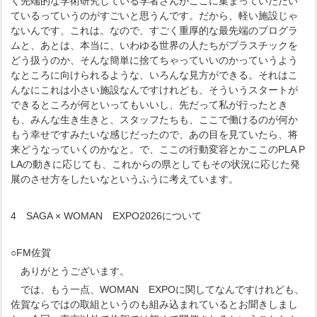
く先端的な学術研究している学者さんがここに集まっていただい
ているっていうのがすごいと思うんです。だから、軽い施設じゃ
ないんです、これは。なので、すごく重厚的な最先端のプログラ
ムと、あとは、本当に、いわゆる世界の人たちがプラスチックを
どう扱うのか、そんな簡単に捨てちゃっていいのかっていうよう
なところに向けられるような、いろんな見方ができる。それはこ
んなにこれは小さい施設なんですけれども、そういうスタートが
できるところが何といってもいいし、先だって私が行ったとき
も、みんな生き生きと、スタッフたちも、ここで働けるのが何か
もう幸せですみたいな感じだったので、あの目を見ていたら、将
来どうなっていくのかなと。で、ここの行動変容とかここのPLA P
LAの動きに応じても、これからの県としてもその状況に応じた発
展のさせ方をしたいなというふうに考えています。
4 SAGA × WOMAN EXPO2026について
○FM佐賀
ありがとうございます。
では、もう一点、WOMAN EXPOに関してなんですけれども、
佐賀ならではの取組というのも組み込まれているとお聞きしまし