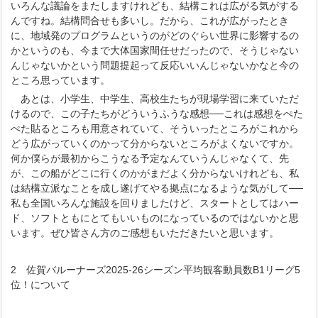
いろんな議論をまたしますけれども、結構これは広がる気がする
んですね。結構問合せも多いし。だから、これが広がったとき
に、地域発のプログラムというのがどのぐらい世界に影響するの
かというのも、今まで大体国家間任せだったので、そうじゃない
んじゃないかという問題提起って反応いいんじゃないかなと今の
ところ思っています。
あとは、小学生、中学生、高校生たちが現場学習に来ていただ
けるので、この子たちがどういうふうな感想──これは感想をぺた
ぺた貼るところも用意されていて、そういったところがこれから
どう広がっていくのかって分からないところがよくないですか。
何か僕らが最初からこうなる予定なんていうんじゃなくて、先
が、この船がどこに行くのかがまだよく分からないけれども、私
は結構立派なことを成し遂げてやる拠点になるような気がして──
私も全国いろんな施設を回りましたけど、スタートとしてはハー
ド、ソフトともにとてもいいものになっているのではないかと思
います。ぜひ皆さん方のご感想もいただきたいと思います。
2 佐賀バルーナーズ2025-26シーズン平均観客動員数B1リーグ5
位！について