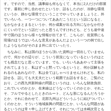
す。ですので、当然、議事録も何もなくて、本当に2人だけの部屋
です。最初に申し合わせたというか、話をしたのが、冷静な環境
というか、静かな環境でということでやっていきましょうと。外
でいろいろ、一つ一つについてああだこうだという話になると、
なかなかまとまるというか、何か成案が出る方向になかなか行き
にくいのでという話だったと思うんですけれども、どうも途中途
中で国のほうから様々な情報が出てきて、こちらが、佐賀県にも
現場のほうではいろんな意見があるんだよという一つの例で出し
たようなものがそのまま外に出ていったり。
ちなみに、私は国のほうから頂いた資料は一切出していません
ので、何かその辺りが、こういう状況になっているというのはと
ても残念だなと思っています。でも、いろいろああやって主張を
されてしまうと、私はずっと黙っているというと、何か誤解もさ
れるのもあれなので、私は全てはしゃべりませんけれども、私の
話せる、話しても大丈夫だという範囲でお話をすると、ご覧のと
おり、この西九州新幹線の問題というのは、いろんな財政負担、
これでいいのかとか、在来線はどうなっていくのかとか、それこ
そ、フルでやるとしたときのルート、どんな形になるんだろうか
とか、それに合わせて、北部九州はどういうふうに結びついてい
くのかとか、そういう地域振興の問題だとか、いろんな問題があ
るというのは常々申し上げてきて、それについては水嶋次官とも