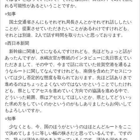
れる可能性があるということですか。
○知事
国土交通省さんにもそれぞれ局長さんとかそれぞれ話ししたい
ことが、提案させていただきたいことがあるわけですけれども、
それとは別途、2人で話す時間を取りたいと思っております。
○西日本新聞
新幹線に関連してになるんですけれども、先ほどちょっと話が
あったんですが、水嶋次官が弊紙のインタビューに先日答えてい
ただきまして、その中で、今まで話に出ていた佐賀空港を通るよ
うなルートに関してなんですけれども、南側を含めたアセスにつ
いては少し否定的な態度を取られております。先ほど話ありきで
進めるのはちょっとよくないのではないかということでしたけれ
ども、県としてアセスを進めていく方向での協議を進める中で、
どういった範囲、県はアセスしてほしいとか、県としてどういっ
た求め方をしていくのかというのがもしありましたらお伺いして
もよろしいですか。
○知事
少なくとも、今、国のほうがというのはほとんどルートをここ
で決めてしまうに等しい幅の狭さだと思っているんです。ですの
で、我々は議論を深めると言っているんです。議論を深めるの