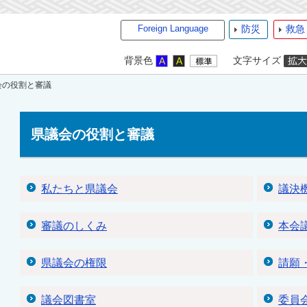
Foreign Language
防災
救急
背景色
文字サイズ
会の役割と審議
県議会の役割と審議
私たちと県議会
議決
審議のしくみ
本会
県議会の権限
請願
議会図書室
委員