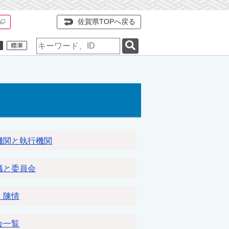
佐賀県TOPへ戻る
検
索
キ
ー
ワ
ー
ド
機関と執行機関
議と委員会
・陳情
会一覧