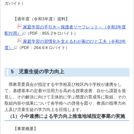
ガバイト）
【過年度（令和3年度）資料】
家庭学習の手引き～保護者リーフレット～（令和3年度
配付用）
（PDF：855.2キロバイト）
家庭学習の習慣化を支えるわが家のひと工夫（令和3年
度）
（PDF：264.6キロバイト）
5 児童生徒の学力向上
県教育委員会が指定する中学校及び校区内小学校が連携をし
て、基礎基本の定着や活用力を高める授業改善、自から課題を発
見し、その解決に向けて主体的に学ぶ態度の育成等に取組、その
取組内容や成果について各学校への啓発を図り、教員の指導力向
上及び児童生徒の学力向上を目指します。
（1）小中連携による学力向上推進地域指定事業の実施
【事業概要】