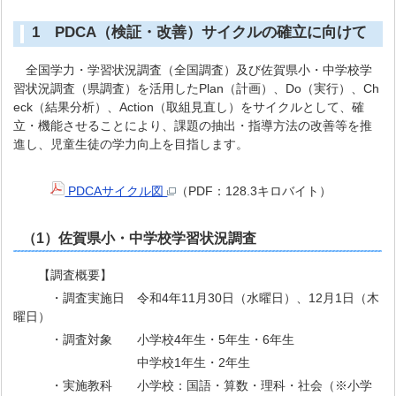
1 PDCA（検証・改善）サイクルの確立に向けて
全国学力・学習状況調査（全国調査）及び佐賀県小・中学校学
習状況調査（県調査）を活用したPlan（計画）、Do（実行）、Ch
eck（結果分析）、Action（取組見直し）をサイクルとして、確
立・機能させることにより、課題の抽出・指導方法の改善等を推
進し、児童生徒の学力向上を目指します。
PDCAサイクル図
（PDF：128.3キロバイト）
（1）佐賀県小・中学校学習状況調査
【調査概要】
・調査実施日 令和4年11月30日（水曜日）、12月1日（木
曜日）
・調査対象 小学校4年生・5年生・6年生
中学校1年生・2年生
・実施教科 小学校：国語・算数・理科・社会（※小学