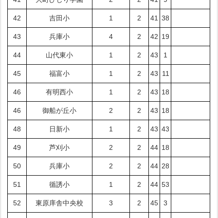
42
吉田小
1
2
41
38
43
兵庫小
4
2
42
19
44
山代東小
1
2
43
1
45
福富小
1
2
43
11
46
有明西小
1
2
43
18
46
御船が丘小
2
2
43
18
48
日新小
1
2
43
43
49
芦刈小
2
2
44
18
50
兵庫小
2
2
44
28
51
循誘小
1
2
44
53
52
東原庠舎中央校
3
2
45
3