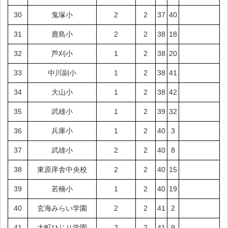
30
鬼塚小
2
2
37
40
31
鹿島小
2
2
38
18
32
芦刈小
1
2
38
20
33
中川副小
1
2
38
41
34
大山小
1
2
38
42
35
武雄小
1
2
39
32
36
兵庫小
1
2
40
3
37
武雄小
2
2
40
8
38
東原庠舎中央校
2
2
40
15
39
若楠小
1
2
40
19
40
玄海みらい学園
2
2
41
2
41
大町ひじり学園
2
2
41
9