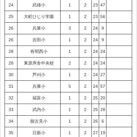
24
武雄小
1
2
23
47
25
大町ひじり学園
1
2
23
56
26
兵庫小
3
2
24
9
26
吉田小
1
2
24
9
28
有明西小
1
2
24
24
28
東原庠舎中央校
2
2
24
24
30
芦刈小
1
2
24
27
31
兵庫小
5
2
24
57
32
福富小
1
2
25
20
33
武内小
1
2
25
28
34
能古見小
1
2
26
6
35
日新小
1
2
27
19