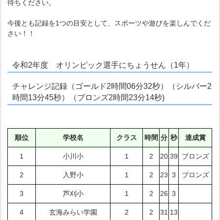
待ちください。
今後とも記録を1つの目安として、スポーツや遊びを楽しんでくだ
さい！！
令和2年度 オリンピック選手にちょうせん（1年）
チャレンジ記録（ゴールド2時間06分32秒）（シルバー2
時間13分45秒）（ブロンズ2時間23分14秒)
順位
学校名
クラス
時間
分
秒
達成賞
1
小川小
1
2
20
39
ブロンズ
2
入野小
1
2
23
3
ブロンズ
3
芦刈小
1
2
26
3
4
玄海みらい学園
2
2
31
13