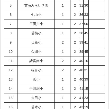
5
玄海みらい学園
1
2
31
30
6
七山小
1
2
36
33
7
三田川小
1
2
37
50
8
若楠小
1
2
38
45
9
日新小
2
2
39
41
10
久間小
1
2
39
45
11
諸富南小
2
2
40
16
12
福富小
2
2
40
31
13
浜小
1
2
40
39
14
中川副小
1
2
41
15
15
吉田小
1
2
41
23
16
若木小
1
2
43
19