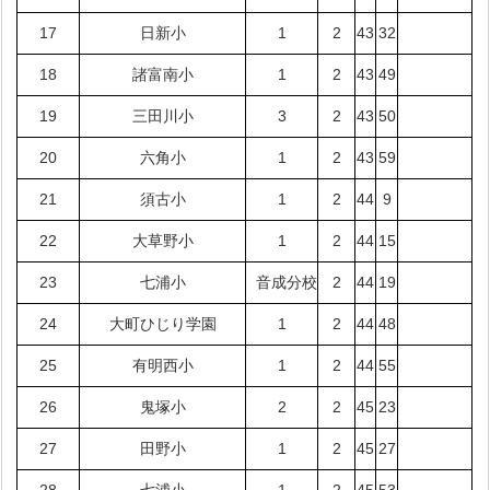
17
日新小
1
2
43
32
18
諸富南小
1
2
43
49
19
三田川小
3
2
43
50
20
六角小
1
2
43
59
21
須古小
1
2
44
9
22
大草野小
1
2
44
15
23
七浦小
音成分校
2
44
19
24
大町ひじり学園
1
2
44
48
25
有明西小
1
2
44
55
26
鬼塚小
2
2
45
23
27
田野小
1
2
45
27