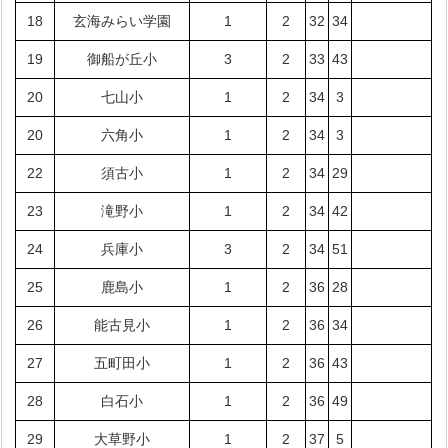
18
玄海みらい学園
1
2
32
34
19
御船が丘小
3
2
33
43
20
七山小
1
2
34
3
20
六角小
1
2
34
3
22
須古小
1
2
34
29
23
滝野小
1
2
34
42
24
兵庫小
3
2
34
51
25
鹿島小
1
2
36
28
26
能古見小
1
2
36
34
27
五町田小
1
2
36
43
28
白石小
1
2
36
49
29
大草野小
1
2
37
5