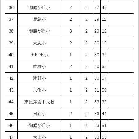
36
御船が丘小
2
2
27
45
37
鹿島小
2
2
29
11
38
御船が丘小
3
2
29
12
39
大志小
2
2
30
16
40
五町田小
1
2
30
32
41
武雄小
2
2
30
55
42
滝野小
1
2
30
57
43
六角小
1
2
31
59
44
東原庠舎中央校
1
2
33
32
45
日新小
2
2
33
44
46
御船が丘小
1
2
33
51
47
大山小
1
2
33
53