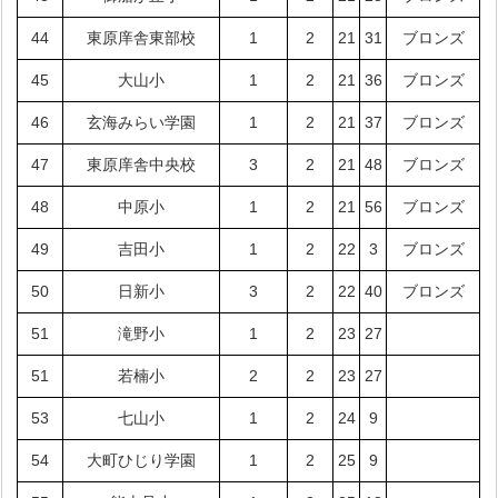
44
東原庠舎東部校
1
2
21
31
ブロンズ
45
大山小
1
2
21
36
ブロンズ
46
玄海みらい学園
1
2
21
37
ブロンズ
47
東原庠舎中央校
3
2
21
48
ブロンズ
48
中原小
1
2
21
56
ブロンズ
49
吉田小
1
2
22
3
ブロンズ
50
日新小
3
2
22
40
ブロンズ
51
滝野小
1
2
23
27
51
若楠小
2
2
23
27
53
七山小
1
2
24
9
54
大町ひじり学園
1
2
25
9