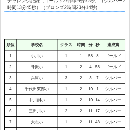
チャレンジ記録（ゴールド2時間06分32秒）（シルバー2
時間13分45秒）（ブロンズ2時間23分14秒)
順位
学校名
クラス
時間
分
秒
達成賞
1
小川小
1
1
58
8
ゴールド
2
脊振小
1
2
4
58
ゴールド
3
兵庫小
3
2
8
7
シルバー
4
千代田東部小
1
2
10
1
シルバー
5
中川副小
1
2
10
14
シルバー
6
三田川小
2
2
11
17
シルバー
7
大志小
1
2
11
48
シルバー