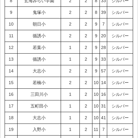
8
玄海みらい学園
2
2
8
33
シルバー
9
鬼塚小
2
2
8
39
シルバー
10
朝日小
2
2
9
7
シルバー
11
循誘小
2
2
9
20
シルバー
12
若葉小
1
2
9
28
シルバー
13
循誘小
1
2
9
33
シルバー
14
大志小
2
2
9
57
シルバー
15
若楠小
2
2
10
14
シルバー
16
三田川小
1
2
10
16
シルバー
17
五町田小
1
2
10
31
シルバー
18
大志小
1
2
10
41
シルバー
19
入野小
1
2
11
7
シルバー