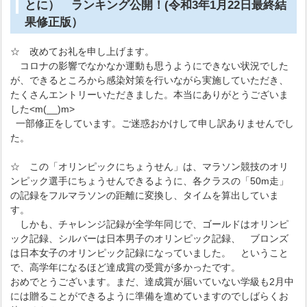
とに） ランキング公開！(令和3年1月22日最終結
果修正版）
☆ 改めてお礼を申し上げます。
コロナの影響でなかなか運動も思うようにできない状況でした
が、できるところから感染対策を行いながら実施していただき、
たくさんエントリーいただきました。本当にありがとうございま
した<m(__)m>
一部修正をしています。ご迷惑おかけして申し訳ありませんでし
た。
☆ この「オリンピックにちょうせん」は、マラソン競技のオリ
ンピック選手にちょうせんできるように、各クラスの「50m走」
の記録をフルマラソンの距離に変換し、タイムを算出していま
す。
しかも、チャレンジ記録が全学年同じで、ゴールドはオリンピ
ック記録、シルバーは日本男子のオリンピック記録、 ブロンズ
は日本女子のオリンピック記録になっていました。 ということ
で、高学年になるほど達成賞の受賞が多かったです。
おめでとうございます。まだ、達成賞が届いていない学級も2月中
には贈ることができるように準備を進めていますのでしばらくお