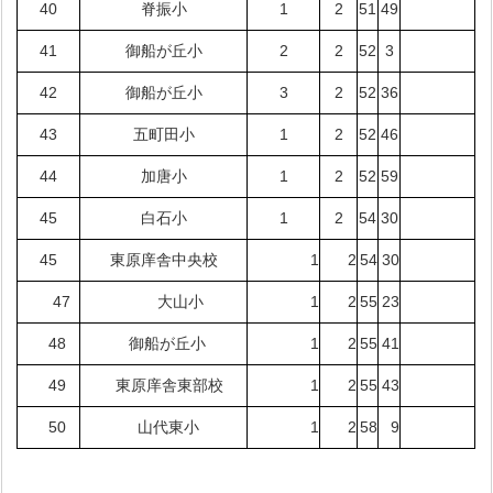
40
脊振小
1
2
51
49
41
御船が丘小
2
2
52
3
42
御船が丘小
3
2
52
36
43
五町田小
1
2
52
46
44
加唐小
1
2
52
59
45
白石小
1
2
54
30
45
東原庠舎中央校
1
2
54
30
47
大山小
1
2
55
23
48
御船が丘小
1
2
55
41
49
東原庠舎東部校
1
2
55
43
50
山代東小
1
2
58
9