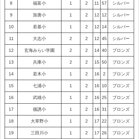
8
福富小
1
2
11
57
シルバー
9
加唐小
1
2
12
12
シルバー
10
若基小
1
2
12
14
シルバー
11
大志小
2
2
12
45
シルバー
12
玄海みらい学園
2
2
14
40
ブロンズ
13
兵庫小
2
2
15
50
ブロンズ
14
若木小
1
2
16
2
ブロンズ
15
七浦小
1
2
16
10
ブロンズ
16
武雄小
1
2
16
25
ブロンズ
17
循誘小
1
2
16
31
ブロンズ
18
大草野小
1
2
17
22
ブロンズ
19
三田川小
1
2
17
26
ブロンズ