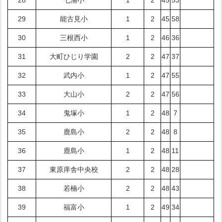
28
七浦小
1
2
45
53
29
能古見小
1
2
45
58
30
三根西小
1
2
46
36
31
大町ひじり学園
2
2
47
37
32
武内小
1
2
47
55
33
大山小
2
2
47
56
34
鬼塚小
1
2
48
7
35
鹿島小
2
2
48
8
36
鹿島小
1
2
48
11
37
東原庠舎中央校
2
2
48
28
38
若楠小
2
2
48
43
39
福富小
1
2
49
34