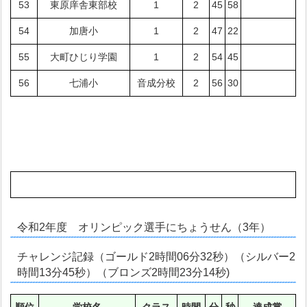
53
東原庠舎東部校
1
2
45
58
54
加唐小
1
2
47
22
55
大町ひじり学園
1
2
54
45
56
七浦小
音成分校
2
56
30
令和2年度 オリンピック選手にちょうせん（3年）
チャレンジ記録（ゴールド2時間06分32秒）（シルバー2
時間13分45秒）（ブロンズ2時間23分14秒)