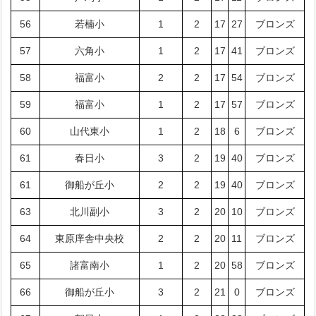
56
若楠小
1
2
17
27
ブロンズ
57
六角小
1
2
17
41
ブロンズ
58
福富小
2
2
17
54
ブロンズ
59
福富小
1
2
17
57
ブロンズ
60
山代東小
1
2
18
6
ブロンズ
61
春日小
3
2
19
40
ブロンズ
61
御船が丘小
2
2
19
40
ブロンズ
63
北川副小
3
2
20
10
ブロンズ
64
東原庠舎中央校
2
2
20
11
ブロンズ
65
諸富南小
1
2
20
58
ブロンズ
66
御船が丘小
3
2
21
0
ブロンズ