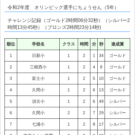
令和2年度 オリンピック選手にちょうせん（5年）
チャレンジ記録（ゴールド2時間06分32秒）（シルバー2
時間13分45秒）（ブロンズ2時間23分14秒)
順位
学校名
クラス
時間
分
秒
達成賞
1
日新小
1
2
1
34
ゴールド
2
三根西小
1
2
4
8
ゴールド
3
富士小
1
2
5
10
ゴールド
4
久間小
1
2
6
13
ゴールド
5
須古小
1
2
6
49
シルバー
6
久間小
2
2
7
29
シルバー
7
七浦小
1
2
8
17
シルバー