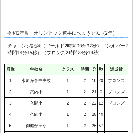
令和2年度 オリンピック選手にちょうせん（2年）
チャレンジ記録（ゴールド2時間06分32秒）（シルバー2
時間13分45秒）（ブロンズ2時間23分14秒)
順位
学校名
クラス
時間
分
秒
達成賞
1
東原庠舎中央校
1
2
18
29
ブロンズ
2
武内小
1
2
21
0
ブロンズ
3
久間小
2
2
22
12
ブロンズ
4
久間小
1
2
25
49
5
御船が丘小
1
2
26
57