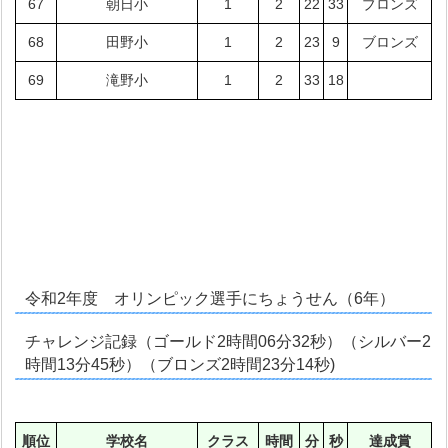
67
朝日小
1
2
22
33
ブロンズ
68
田野小
1
2
23
9
ブロンズ
69
滝野小
1
2
33
18
令和2年度 オリンピック選手にちょうせん（6年）
チャレンジ記録（ゴールド2時間06分32秒）（シルバー2
時間13分45秒）（ブロンズ2時間23分14秒)
順位
学校名
クラス
時間
分
秒
達成賞