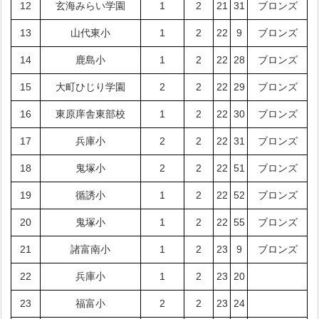
12
玄海みらい学園
1
2
21
31
ブロンズ
13
山代東小
1
2
22
9
ブロンズ
14
鹿島小
1
2
22
28
ブロンズ
15
大町ひじり学園
2
2
22
29
ブロンズ
16
東原庠舎東部校
1
2
22
30
ブロンズ
17
兵庫小
2
2
22
31
ブロンズ
18
鬼塚小
2
2
22
51
ブロンズ
19
循誘小
1
2
22
52
ブロンズ
20
鬼塚小
1
2
22
55
ブロンズ
21
諸富南小
1
2
23
9
ブロンズ
22
兵庫小
1
2
23
20
23
福富小
2
2
23
24