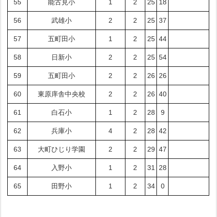
55
能古見小
1
2
25
18
56
武雄小
2
2
25
37
57
五町田小
1
2
25
44
58
日新小
2
2
25
54
59
五町田小
2
2
26
26
60
東原庠舎中央校
2
2
26
40
61
白石小
1
2
28
9
62
兵庫小
4
2
28
42
63
大町ひじり学園
2
2
29
47
64
入野小
1
2
31
28
65
田野小
1
2
34
0