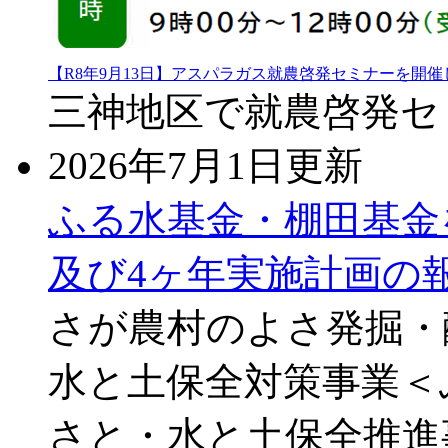
【R8年9月13日】アスパラガス就農啓発セミナーを開催
三神地区で就農啓発セ
2026年7月1日更新
ふる水基金・棚田基金
及び4ヶ年実施計画の
さが農村のよさ発掘・
水と土保全対策事業＜
さと・水と土保全推進