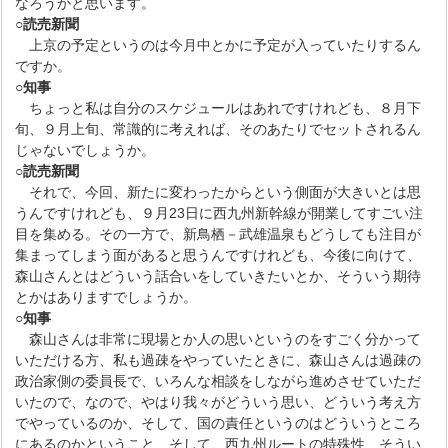
なろうかと思います。
○読売新聞
上京の予定というのは今月中とかに予定が入っていたりするん
ですか。
○知事
ちょっと私は自分のスケジュールはあれですけれども、８月下
旬、９月上旬、常識的に考えれば、そのあたりでセットされるん
じゃないでしょうか。
○読売新聞
それで、今回、新たに変わったからという側面が大きいとは思
うんですけれども、９月23日に西九州新幹線が開業してすごい注
目を集める。その一方で、新鳥栖－武雄温泉もどうしても注目が
集まってしまう面があると思うんですけれども、今後に向けて、
森山さんとはどういう話合いをしていきたいとか、そういう期待
とかはありますでしょうか。
○知事
森山さんは非常に現場とか人の思いというのをすごく分かって
いただける方、私も過疎をやっていたときに、森山さんは過疎の
政治家側の委員長で、いろんな相談をしながら進めさせていただ
いたので、なので、やはり我々がどういう思い、どういう考え方
でやっているのか、そして、国の責任というのはどういうところ
にあるのかということ、そして、西九州ルートの特殊性、そうい