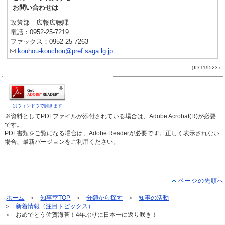
お問い合わせは
政策部 広報広聴課
電話：0952-25-7219
ファックス：0952-25-7263
kouhou-kouchou@pref.saga.lg.jp
（ID:119523）
別ウィンドウで開きます
※資料としてPDFファイルが添付されている場合は、Adobe Acrobat(R)が必要
です。
PDF書類をご覧になる場合は、Adobe Readerが必要です。正しく表示されない
場合、最新バージョンをご利用ください。
ページの先頭へ
ホーム
知事室TOP
分類から探す
知事の活動
新着情報（注目トピックス）
おめでとう佐賀海苔！4年ぶりに日本一に返り咲き！