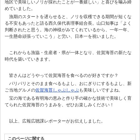
地区で美味しいノリが採れたことが一番嬉しい」と喜びを噛み締
めていました。
漁期のスタートを遅らせると、ノリを収穫できる期間が短くな
る不安もあったと語る西久保代表理事組合長。山口知事は「よく
判断されたと思う。海の神様がみてくれているから、一年一年、
一生懸命頑張っていこう」と労い、日本一を祝いました。
これからも漁協・生産者・県が一体となり、佐賀海苔の新たな
時代を築いていきます。
皆さんはどうやって佐賀海苔を食べるのが好きですか？
パリパリとそのまま食べるもよし、おにぎりにするもよし、新
ご当地グルメの
佐賀海苔しゃぶしゃぶ
も美味しいですよね。
宝の海である有明海の恵みと作り手の確かな技術で美味しく育
てられた佐賀海苔のうまみを、ぜひお楽しみください！
以上、広報広聴課レポーターがお伝えしました。
このページに関する