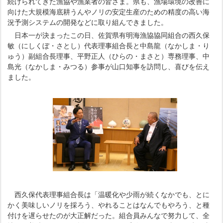
続けられてきた漁協や漁業者の皆さま。県も、漁場環境の改善に
向けた大規模海底耕うんやノリの安定生産のための精度の高い海
況予測システムの開発などに取り組んできました。
日本一が決まったこの日、佐賀県有明海漁協協同組合の西久保
敏（にしくぼ・さとし）代表理事組合長と中島龍（なかしま・り
ゅう）副組合長理事、平野正人（ひらの・まさと）専務理事、中
島光（なかしま・みつる）参事が山口知事を訪問し、喜びを伝え
ました。
西久保代表理事組合長は「温暖化や少雨が続くなかでも、とに
かく美味しいノリを採ろう、やれることはなんでもやろう、と種
付けを遅らせたのが大正解だった。組合員みんなで努力して、全