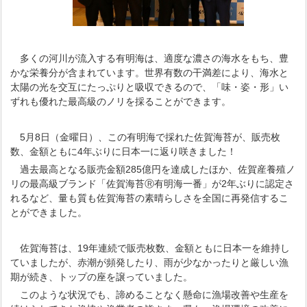
多くの河川が流入する有明海は、適度な濃さの海水をもち、豊
かな栄養分が含まれています。世界有数の干満差により、海水と
太陽の光を交互にたっぷりと吸収できるので、「味・姿・形」い
ずれも優れた最高級のノリを採ることができます。
5月8日（金曜日）、この有明海で採れた佐賀海苔が、販売枚
数、金額ともに4年ぶりに日本一に返り咲きました！
過去最高となる販売金額285億円を達成したほか、佐賀産養殖ノ
リの最高級ブランド「佐賀海苔Ⓡ有明海一番」が2年ぶりに認定さ
れるなど、量も質も佐賀海苔の素晴らしさを全国に再発信するこ
とができました。
佐賀海苔は、19年連続で販売枚数、金額ともに日本一を維持し
ていましたが、赤潮が頻発したり、雨が少なかったりと厳しい漁
期が続き、トップの座を譲っていました。
このような状況でも、諦めることなく懸命に漁場改善や生産を