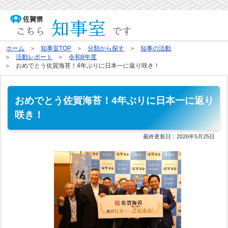
ホーム
知事室TOP
分類から探す
知事の活動
活動レポート
令和8年度
おめでとう佐賀海苔！4年ぶりに日本一に返り咲き！
おめでとう佐賀海苔！4年ぶりに日本一に返り
咲き！
最終更新日：
2026年5月25日