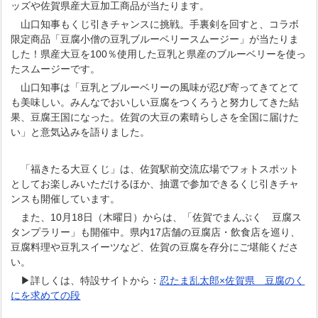
ッズや佐賀県産大豆加工商品が当たります。
山口知事もくじ引きチャンスに挑戦。手裏剣を回すと、コラボ
限定商品「豆腐小僧の豆乳ブルーベリースムージー」が当たりま
した！県産大豆を100％使用した豆乳と県産のブルーベリーを使っ
たスムージーです。
山口知事は「豆乳とブルーベリーの風味が忍び寄ってきてとて
も美味しい。みんなでおいしい豆腐をつくろうと努力してきた結
果、豆腐王国になった。佐賀の大豆の素晴らしさを全国に届けた
い」と意気込みを語りました。
「福きたる大豆くじ」は、佐賀駅前交流広場でフォトスポット
としてお楽しみいただけるほか、抽選で参加できるくじ引きチャ
ンスも開催しています。
また、10月18日（木曜日）からは、「佐賀でまんぷく 豆腐ス
タンプラリー」も開催中。県内17店舗の豆腐店・飲食店を巡り、
豆腐料理や豆乳スイーツなど、佐賀の豆腐を存分にご堪能くださ
い。
▶詳しくは、特設サイトから：
忍たま乱太郎×佐賀県 豆腐のく
にを求めての段