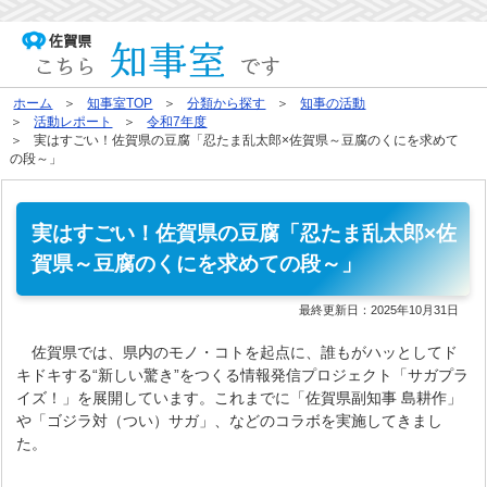
ホーム
知事室TOP
分類から探す
知事の活動
活動レポート
令和7年度
実はすごい！佐賀県の豆腐「忍たま乱太郎×佐賀県～豆腐のくにを求めて
の段～」
実はすごい！佐賀県の豆腐「忍たま乱太郎×佐
賀県～豆腐のくにを求めての段～」
最終更新日：
2025年10月31日
佐賀県では、県内のモノ・コトを起点に、誰もがハッとしてド
キドキする“新しい驚き”をつくる情報発信プロジェクト「サガプラ
イズ！」を展開しています。これまでに「佐賀県副知事 島耕作」
や「ゴジラ対（つい）サガ」、などのコラボを実施してきまし
た。