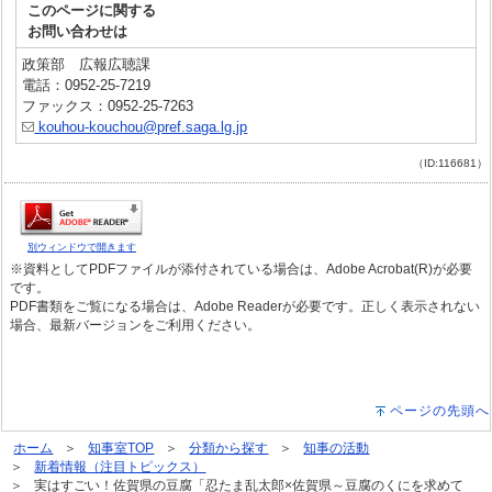
このページに関する
お問い合わせは
政策部 広報広聴課
電話：0952-25-7219
ファックス：0952-25-7263
kouhou-kouchou@pref.saga.lg.jp
（ID:116681）
別ウィンドウで開きます
※資料としてPDFファイルが添付されている場合は、Adobe Acrobat(R)が必要
です。
PDF書類をご覧になる場合は、Adobe Readerが必要です。正しく表示されない
場合、最新バージョンをご利用ください。
ページの先頭へ
ホーム
知事室TOP
分類から探す
知事の活動
新着情報（注目トピックス）
実はすごい！佐賀県の豆腐「忍たま乱太郎×佐賀県～豆腐のくにを求めて