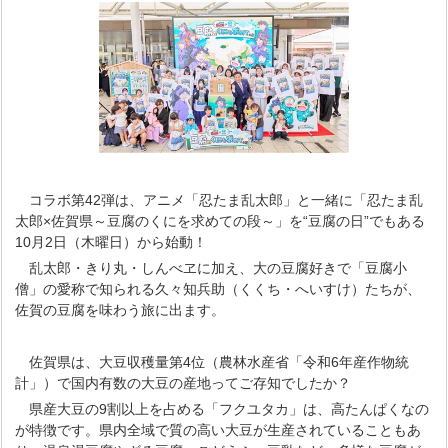
コラボ第42弾は、アニメ「忍たま乱太郎」と一緒に「忍たま乱
太郎×佐賀県～豆腐のくにを求めての段～」を“豆腐の日”でもある
10月2日（木曜日）から始動！
乱太郎・きり丸・しんべヱに加え、大の豆腐好きで「豆腐小
僧」の愛称で知られる久々知兵助（くくち・へいすけ）たちが、
佐賀の豆腐を味わう旅に出ます。
佐賀県は、大豆収穫量第4位（農林水産省「令和6年産作物統
計」）で国内有数の大豆の産地ってご存知でしたか？
県産大豆の9割以上を占める「フクユタカ」は、高たんぱくなの
が特徴です。県内全域で質の高い大豆が生産されていることもあ