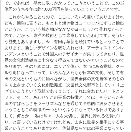
で、であれば、早めに取っかかっていこうということで、この12
億円のうち今年は約4,000万円を使っていこうということです。
これからやることなので、ここにいろいろ書いてありますけれ
ども、簡単に言うと、もともと焼き物はヨーロッパにずっと輸出
というか、こういう焼き物がなかなかヨーロッパで作れなかった
ので、だから、東洋の技術として席巻していたわけです。そうい
う歴史もありますし、今、有田は革新を続けているということで
あります。新しいデザインを取り入れたり、アーティストインレ
ジデンスということで外国人のデザイナーが集まってきたり、世
界の文化創造拠点に十分なり得るんではないかということなので
あります。そのためには、エリア全体が、本当にある意味、クー
ルな町になっていって、いろんな人たちが日本の文化、そして有
田の文化というものに触れながら、世界全体の文化自体そのもの
を向上させていく文化創造拠点、次世代文化都市としてつくり上
げていこうという取組でありまして、それに合わせたハードとソ
フト、そして、あわせてこの事業の特徴としては、そういった有
田のすばらしさをツーリズムなどを通じて全県的に波及させると
いうこともこの特徴の一つというふうになっているわけでありま
して、何とか──私は常々「人を大切に、世界に誇れる佐賀づく
り」と言っているわけですけれども、まさに世界を相手にする事
業ということでありますので、佐賀県ならではの事業になってい