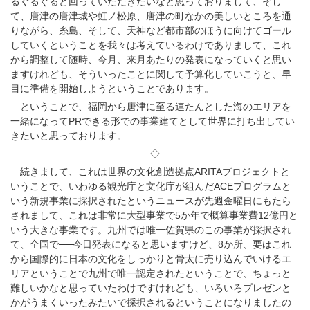
るぐるぐると回っていただきたいなと思っておりまして、そし
て、唐津の唐津城や虹ノ松原、唐津の町なかの美しいところを通
りながら、糸島、そして、天神など都市部のほうに向けてゴール
していくということを我々は考えているわけでありまして、これ
から調整して随時、今月、来月あたりの発表になっていくと思い
ますけれども、そういったことに関して予算化していこうと、早
目に準備を開始しようということであります。
ということで、福岡から唐津に至る連たんとした海のエリアを
一緒になってPRできる形での事業建てとして世界に打ち出してい
きたいと思っております。
◇
続きまして、これは世界の文化創造拠点ARITAプロジェクトと
いうことで、いわゆる観光庁と文化庁が組んだACEプログラムと
いう新規事業に採択されたというニュースが先週金曜日にもたら
されまして、これは非常に大型事業で5か年で概算事業費12億円と
いう大きな事業です。九州では唯一佐賀県のこの事業が採択され
て、全国で──今日発表になると思いますけど、8か所、要はこれ
から国際的に日本の文化をしっかりと骨太に売り込んでいけるエ
リアということで九州で唯一認定されたということで、ちょっと
難しいかなと思っていたわけですけれども、いろいろプレゼンと
かがうまくいったみたいで採択されるということになりましたの