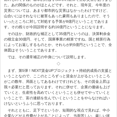
た。あの関係のものがほとんどです。それと、現年災、今年度の
災害については、あまり都市的な災害はなかったわけですけど、
山合いにはそれなりに被害もあった豪雨もありましたので、そう
いったところに対して対処する予算が8億円ということでありま
す。その残りが今回説明する約16億円ということになります。
そのほか、財政的な補正として35億円というのは、決算剰余金
の積立金30億円、そして、国庫事業の精算ですね。国と精算行為
によってお返しするものとか、それらが約5億円ということで、全
体図はそういうことであります。
では、その通常補正の中身について説明します。
◇
まず、第5弾！NEXT賃金UPプロジェクト＋持続的成長の支援と
いうことなので、ここのところずっと賃金が上がるというところ
がこの数年、局面としてあるわけですけれども、その賃金上昇は
我々必要だと思っております。それに併せて、企業の価値も上げ
ていくと、生産性を高めていくということも併せてやっていくと
いうことで、富の連鎖を生んでいくということをやらなければい
けないというふうに思っております。
それとともに、足下でというか、短期的な視点で見れば、中小
企業などが人件費が上がることによって、当面苦しい、厳しい状