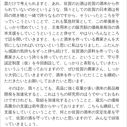
題だけで考えられますと、あれ、佐賀のお酒は佐賀の酒米から作
られていないのかというような、我々としての佐賀の日本酒は有
田の焼き物と一緒で誇りなものですから、そういったところを守
っていこうということで、これも緊急対策として、この単価差を
しっかり埋めていこうと、主食用米との販売額の価格差相当の酒
米支援をしていこうということと併せて、やはりいろんなところ
で話を聞いていきますと、もっと酒米を作っている農家さんを大
切にしなければいけないという思いに私はなりました。ふだんか
ら感謝の気持ちをずっと持ち続けて、佐賀酒の原料を作っている
農家さんという誇りを持っていただくと。ということで、守り手
認定制度（仮）を今回創設して、しっかりと表彰もしていきたい
というふうに思っておりますので、ぜひ佐賀の農家さん、しっか
り大切にしていきますので、酒米を作っていただくことを継続い
ただきたいとお願いしておきたいと思います。
そのほか、我々としても、高温に強く収量が多い酒米の新品種
開発を加速化すると。これはうちの研究所のほうでやっておるわ
けですけれども、取組を加速化するということと、蔵元への価格
高騰分の支援は前年度からやっておりますが、こちらも継続して
支援をしていくということで、何とか佐賀の酒米の安定生産を守
って、佐賀の酒を守っていきたいと思いますので、みんなで頑張
っていきましょう。