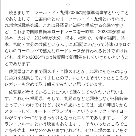
◇
続きまして、ツール・ド・九州2026の開催準備事業ということ
でありまして、ご案内のとおり、ツール・ド・九州というのは、
九州地域戦略会議、これは経済界と知事で構成する会議ですけ
ど、これまで国際自転車ロードレースを一昨年、2023年が福岡、
熊本、大分で、2024年が大分、熊本、福岡で、今年が福岡、熊
本、宮崎・大分の共催というふうに3日間にわたって時速70キロぐ
らいのヨーロッパで盛んなロードレースが行われるわけですけれ
ども、来年の2026年には佐賀県で初開催をしていきたいというこ
とであります。
佐賀県はこれまで国スポ・全障スポとか、非常にそちらのほう
に労力を結集しておりましたので、いよいよそういったところの
レガシーも含めて取り組んでみたいと思っています。
佐賀県が考えていることについて話をしておきたいと思いま
す。これから福岡県、そして、九経連などと調整しながら随時決
まっていくわけですけど、我々の思いとしては、波戸岬辺りから
スタートして、ルート・グランブルーというジャック・マイヨー
ルがダイバーになるきっかけとなったエリアでありますし、「グ
ラン・ブルー」という映画もありますし、そういったところでこ
こを今売出し中なのでありますけれども、ぜひ上場のエリアをぐ