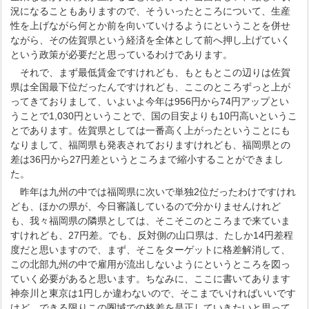
況になることもありますので、そういったところについて、生産
性を上げながら何とか前を向いていけるようにということを併せ
ながら、その佐賀県という経済を全体として前へ押し上げていく
という政策が必要だと思っているわけであります。
それで、まず最低賃金ですけれども、もともとこの辺りは佐賀
県は全国最下位だったんですけれども、ここのところずっと上が
ってきておりまして、いよいよ今年は956円から74円アップとい
うことで1,030円ということで、国の目安よりも10円高いというこ
とであります。佐賀県としては一番高く上がったということにも
なりまして、福岡県も発表されておりますけれども、福岡県との
差は36円から27円差というところまで縮小することができまし
た。
昨年は九州の中では福岡県に次いで単独2位だったわけですけれ
ども、ほかの県が、今日審議しているので分かりませんけれど
も、我々福岡県の隣県としては、そこそこのところまで来ていま
すけれども、27円差。でも、反対側の山口県は、たしか14円差程
度だと思いますので、まず、そこをターゲットに格差解消して、
この北部九州の中で雇用が流出しないようにというところを図っ
ていく必要があると思います。ちなみに、ここに書いてあります
神奈川と東京は1円しか違わないので、そこまでいければいいです
けど、できる限りこの圏域での格差を是正していきたいと思って