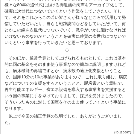
様々な80年の追悼式における御遺族の肉声をアーカイブ化して、
確実に次世代につないでいくという作業をしていきたい。そし
て、それをこれからこの若い皆さんが様々なところで活用して発
信していただいたり、自らも戦跡訪問などをしていただいて、何
とかこの線を次世代につないでいく。戦争がいかに避けなければ
いけないものなのかということを確実に佐賀の次世代につないで
いくという事業を行っていきたいと思っております。
◇
そのほか、通常予算として上げられるものとして、これは基本
的に国の基金をそのまま使う事業なので簡単に説明しますけれど
も、病床機能の再編ですとか、病床数の適正化支援ということ
で、国庫10分の10の事業がありますので、これに取り組む。病院
などについての支援をするということと、脱炭素という意味で、
再生可能エネルギー、省エネ設備を導入する事業者を支援すると
いう国の事業に手を挙げておりまして、採択を受けましたので、
そういったものに対して国庫をそのまま使っていくという事業に
なります。
以上で今回の補正予算の説明でした。ありがとうございまし
た。
（ID:115667）