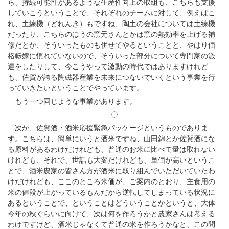
ら、持続可能性があるような生産性向上の取組も、こちらも支援
していこうということで、それぞれのチームに対して、例えばこ
れ、土練機（どれんき）もですね、陶土の会社については土練機
だったり、こちらのほうの窯元さんとかは窯の熱効率を上げる補
修だとか、そういったものも併せてやるということと、やはり価
格転嫁に慣れていないので、そういった部分について専門家の派
遣をしたりして、今こうやって激動の時代ではありますけれど
も、佐賀が誇る陶磁器産業を未来につないでいくという事業を行
っていきたいということでやっています。
もう一つ同じような事業があります。
◇
次が、佐賀酒・酒米応援緊急パッケージというものでありま
す。こちらは、簡単にいうと酒米ですね、山田錦とか佐賀酒にな
る原料があるわけだけれども、普通のお米に比べて量は取れない
けれども、それで、世話も大変だけれども、単価が高いというこ
とで、酒米農家の皆さん方が酒米に取り組んでいただいていたわ
けだけれども、ここのところ米価が、ご案内のとおり、主食用の
米の値段が上がっているもんだから逆転してしまっている状況に
あるということで、ということはどういうことかというと、大体
今年の秋ぐらいに向けて、次は何を作ろうかと農家さんは考える
わけですけど、酒米じゃなくて普通の米を作ろうかなと、この問