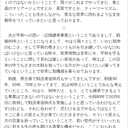
くのではないかということで、我々がこれまでやってきた、食と
器のマリアージュですとか、茶室ですとか、ティーツーリズム、
こういったことも生かしながら、骨太な世界に誇れるような文化
都市をつくっていきたいと思っております。
◇
次が平和への思い・記憶継承事業ということでありまして、戦
後80年ということになりまして、やはり我々として、いかに戦争
のむごさ、そして平和の尊さというものを引き継いでいかなけれ
ばいけないと思っている昨今、世界情勢は非常に今、平和を守る
ということに関して見れば厳しい状況があって、例えば、この日
本の中でもさきの大戦を知っている方がやっぱりだいぶ減ってき
ているということで非常に危機感を募らせております。
戦後、県主催で戦没者追悼式もやってきたんですが、戦後30
年、50年、70年とやってきて、次は90年ということでみんな考え
ていたところ、やはり、90年だと、もう、とても継承できるよう
な事業はできないのではないかということで、今回80年で10月8
日に前倒しで戦没者追悼式を実施しようと思っているわけなんで
すけれども、それに合わせて、式だけを点でやるんではなくて、
そこに多くの皆さん方が来ていただきますから、そういう皆さん
方の言葉を拾っていこうということで、若い世代がそういったも
のに対する生の声を聞ける貴重な機会だから、ここにおられる