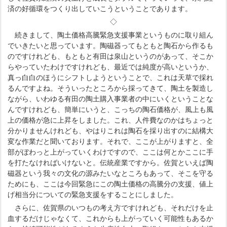
済の好循環をつくり出していこうということであります。
◇
続きまして、陶土価格高騰緊急支援事業というものに取り組ん
でいきたいと思っています。陶磁器ってもともと陶石から作るも
のですけれども、もともと有田は泉山というのがあって、そこか
らやっていたわけですけれども、最近では純度が高いというか、
真っ白白のほうにシフトしようということで、これは天草で採れ
るんですよね。そういったところから採ってきて、陶土を製造し
ながら、いわゆる有田の陶土購入事業者の中にいくということな
んですけれども、簡単にいうと、こっちの陶石価格が、風上も風
上の価格が急に上昇をしました。これ、人件費なのかはちょっと
分かりませんけれども、やはりこれは陶石を採り出すのに結構大
変な作業だと聞いております。それで、ここが上がりますと、全
部がぼわっと上がっていくわけですので、ここは何とかここに手
を打たなければいけないと。伝統産業ですから。佐賀といえば陶
磁器という我々の文化の源みたいなところもあって、そこを守る
ためにも、ここは今回緊急にこの陶土価格の高騰分の支援、値上
げ相当分についての緊急支援をすることにしました。
さらに、佐賀県のいつもの考え方ですけれども、それだけを止
血するだけじゃなくて、これからも上がっていく可能性もあるか