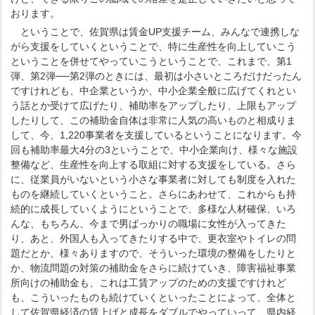
おります。
ということで、佐賀県は賃金UP支援チーム、みんなで連携しな
がら支援をしていくということで、特に生産性を向上していこう
ということを併せてやっていこうということで、これまで、第1
弾、第2弾──第2弾のときには、最初は小さいところだけだったん
ですけれども、中企業というか、中小企業全般に広げてくれとい
う話とか受けて広げたり、補助率をアップしたり、上限もアップ
したりして、この補助金自体は非常に人気の高いものと相成りま
して、今、1,220事業者を支援しているということになります。今
回も補助率最大4分の3ということで、中小企業向け、様々な施設
整備など、生産性を向上する取組に対する支援をしている。さら
に、従業員がいないという小さな事業者に対しても制度を入れた
ものを継続していくということ。さらにあわせて、これからも持
続的に成長していくようにということで、多様な人材確保、いろ
んな、もちろん、今まで男ばっかりの職場に女性が入ってきた
り、あと、外国人も入ってきたりする中で、更衣室やトイレの問
題だとか、様々ありますので、そういった環境の整備をしたりと
か、物流問題の対策の補助金をさらに続けていき、障害福祉事業
所向けの補助金も、これは工賃アップのための支援ですけれど
も、こういったものも続けていくといったことによって、全体と
して佐賀県経済の賃上げと成長をダブルでやっていって、県内経