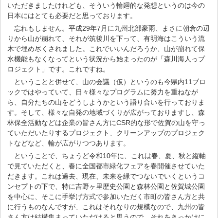
いただきましたけれども、そういう輪廻的な発想というのは今の
日本にはとても必要だと思っております。
忘れもしません。平成29年7月に九州北部豪雨、まさに朝倉の辺
りから山が崩れて、それが筑後川を下って、有明海はこういう流
木で埋め尽くされました。これでいいんだろうか、山が崩れて保
水機能もなくなってという状況から始まったのが「森川海人っプ
ロジェクト」です。これですね。
ということと併せて、山の会議（仮）というのも今県内11ブロ
ックではやっていて、日々様々なプログラムに努力を重ねなが
ら、自分たちの山をどうしようかという語り合いを行っておりま
す。そして、様々な自発の地域づくりが広がっておりますし、森
林保全活動などは企業の皆さん方にCSR的な形で佐賀の山を守っ
ていただいたりするプロジェクト、クリーンアップのプロジェク
トなどなど、輪が広がりつつあります。
ということで、ちょうど令和10年に、これは春、夏、秋と縦軸
で見ていただくと、春に全国都市緑化フェアを春開催させていた
だきます。これは過去、現在、未来を緑でつないでいくというコ
ンセプトの下で、特に吉野ヶ里歴史公園と森林公園と佐賀城公園
を中心に、そこに手挙げ方式で参加いただく市町の皆さん方と共
に行うものなんですが、これはそれなりの規模なので、九州の皆
さん方は結構集まっていただけると思うので、それをきっかけに