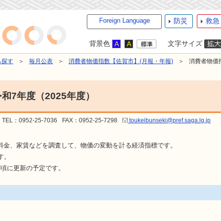
Foreign Language
防災
救急
背景色
文字サイズ
ら探す
毎月公表
消費者物価指数【佐賀市】(月報・年報)
消費者物価
7年度（2025年度）
TEL：0952-25-7036
FAX：0952-25-7298
toukeibunseki@pref.saga.lg.jp
料金、家賃などを調査して、物価の変動を計る経済指標です。
す。
末頃に更新の予定です。