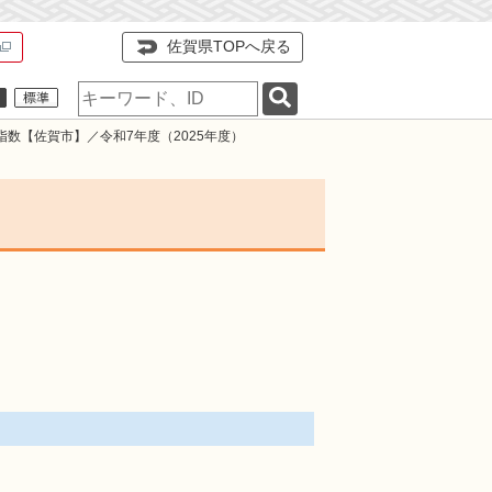
佐賀県TOPへ戻る
検
索
キ
指数【佐賀市】／令和7年度（2025年度）
ー
ワ
ー
ド