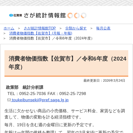
ホーム
さが統計情報館TOP
分類から探す
毎月公表
消費者物価指数【佐賀市】(月報・年報)
消費者物価指数【佐賀市】／令和6年度（2024年度）
消費者物価指数【佐賀市】／令和6年度（2024
年度）
最終更新日：
2026年3月24日
政策部 統計分析課
TEL：0952-25-7036
FAX：0952-25-7298
toukeibunseki@pref.saga.lg.jp
生活に欠かせない商品の小売価格、サービス料金、家賃などを調
査して、物価の変動を計る経済指標です。
毎月、19日を含む週の金曜日に更新の予定です。
年報は一年間の推移を整理して、翌年の3月末頃に更新の予定で