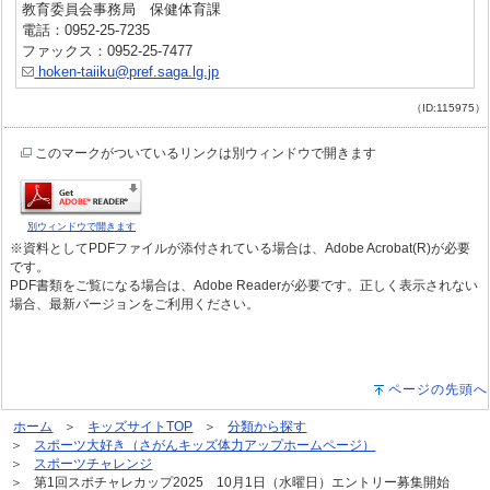
教育委員会事務局 保健体育課
電話：0952-25-7235
ファックス：0952-25-7477
hoken-taiiku@pref.saga.lg.jp
（ID:115975）
このマークがついているリンクは別ウィンドウで開きます
別ウィンドウで開きます
※資料としてPDFファイルが添付されている場合は、Adobe Acrobat(R)が必要
です。
PDF書類をご覧になる場合は、Adobe Readerが必要です。正しく表示されない
場合、最新バージョンをご利用ください。
ページの先頭へ
ホーム
キッズサイトTOP
分類から探す
スポーツ大好き（さがんキッズ体力アップホームページ）
スポーツチャレンジ
第1回スポチャレカップ2025 10月1日（水曜日）エントリー募集開始