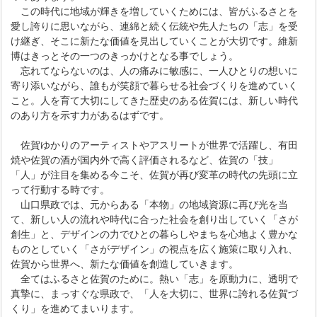
この時代に地域が輝きを増していくためには、皆がふるさとを
愛し誇りに思いながら、連綿と続く伝統や先人たちの「志」を受
け継ぎ、そこに新たな価値を見出していくことが大切です。維新
博はきっとその一つのきっかけとなる事でしょう。
忘れてならないのは、人の痛みに敏感に、一人ひとりの想いに
寄り添いながら、誰もが笑顔で暮らせる社会づくりを進めていく
こと。人を育て大切にしてきた歴史のある佐賀には、新しい時代
のあり方を示す力があるはずです。
佐賀ゆかりのアーティストやアスリートが世界で活躍し、有田
焼や佐賀の酒が国内外で高く評価されるなど、佐賀の「技」
「人」が注目を集める今こそ、佐賀が再び変革の時代の先頭に立
って行動する時です。
山口県政では、元からある「本物」の地域資源に再び光を当
て、新しい人の流れや時代に合った社会を創り出していく「さが
創生」と、デザインの力でひとの暮らしやまちを心地よく豊かな
ものとしていく「さがデザイン」の視点を広く施策に取り入れ、
佐賀から世界へ、新たな価値を創造していきます。
全てはふるさと佐賀のために。熱い「志」を原動力に、透明で
真摯に、まっすぐな県政で、「人を大切に、世界に誇れる佐賀づ
くり」を進めてまいります。