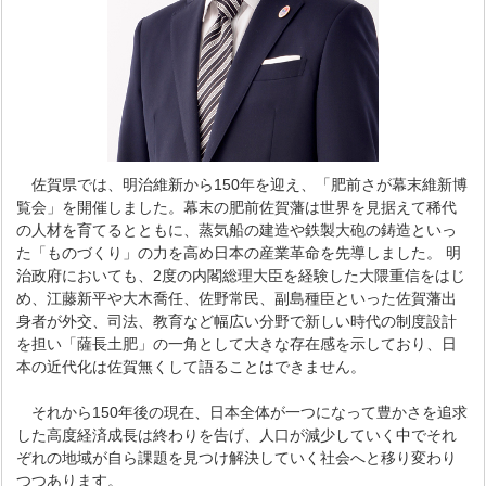
佐賀県では、明治維新から150年を迎え、「肥前さが幕末維新博
覧会」を開催しました。幕末の肥前佐賀藩は世界を見据えて稀代
の人材を育てるとともに、蒸気船の建造や鉄製大砲の鋳造といっ
た「ものづくり」の力を高め日本の産業革命を先導しました。 明
治政府においても、2度の内閣総理大臣を経験した大隈重信をはじ
め、江藤新平や大木喬任、佐野常民、副島種臣といった佐賀藩出
身者が外交、司法、教育など幅広い分野で新しい時代の制度設計
を担い「薩長土肥」の一角として大きな存在感を示しており、日
本の近代化は佐賀無くして語ることはできません。
それから150年後の現在、日本全体が一つになって豊かさを追求
した高度経済成長は終わりを告げ、人口が減少していく中でそれ
ぞれの地域が自ら課題を見つけ解決していく社会へと移り変わり
つつあります。