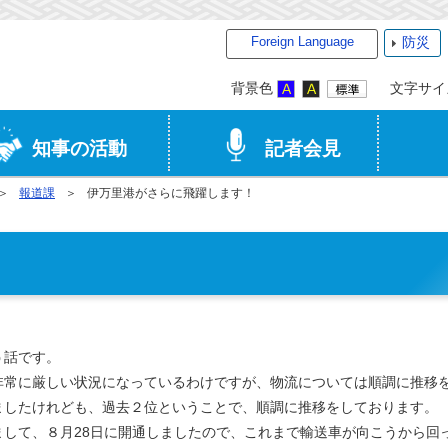
Foreign Language
防災
背景色
文字サイ
知事の活動
記者会見
報道課
伊万里港がさらに飛躍します！
！
う話です。
常に厳しい状況になっているわけですが、物流については順調に推移
ましたけれども、過去２位ということで、順調に推移をしております。
して、８月28日に開通しましたので、これまで輸送車が向こうから回