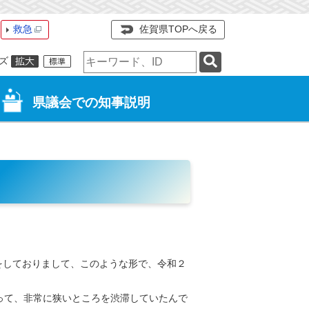
救急
佐賀県TOPへ戻る
検
ズ
索
キ
ー
県議会での知事説明
ワ
ー
ド
をしておりまして、このような形で、令和２
って、非常に狭いところを渋滞していたんで