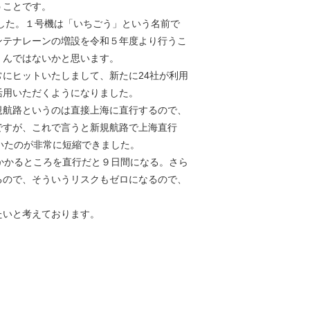
うことです。
した。１号機は「いちごう」という名前で
ンテナレーンの増設を令和５年度より行うこ
くんではないかと思います。
にヒットいたしまして、新たに24社が利用
活用いただくようになりました。
規航路というのは直接上海に直行するので、
ですが、これで言うと新規航路で上海直行
いたのが非常に短縮できました。
かかるところを直行だと９日間になる。さら
るので、そういうリスクもゼロになるので、
たいと考えております。