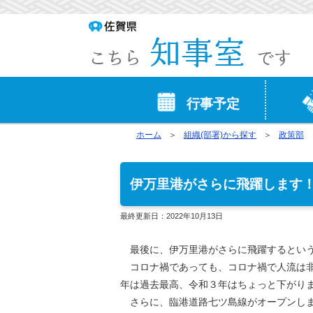
行事予定
ホーム
組織(部署)から探す
政策部
伊万里港がさらに飛躍します
最終更新日：
2022年10月13日
最後に、伊万里港がさらに飛躍するとい
コロナ禍であっても、コロナ禍で人流は非
年は過去最高、令和３年はちょっと下がり
さらに、臨港道路七ツ島線がオープンしま