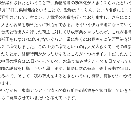
滞が緩和されたということで、貨物輸送の効率化が大きく図られたとい
1月13日に供用開始ということで、愛称は「まりん」という名前にしま
収容能力として、空コンテナ置場の整備を行っておりますし、さらにコ
、大きな容量を場当たりに対応ができる。そういう伊万里港になってい
台湾と輸出入を行った荷主に対して助成事業をやったのが、これが非常
加補正をしなければいけないぐらい非常に多くのお客さんに伊万里港を
２に増便しました。この１便の増便というのは大変大きくて、その新
したりとか、結構時間かかったりするところが１つのポイントだったん
は中国の場合は19日かかっていて、水島で積み替えたって８日かかって
路の誘致を目指したいと思います。輸送日数の短縮、釜山経由で15日
なるので、そして、積み替えをするときというのは衝撃、荷物がぶつか
います。
いながら、東南アジア・台湾への直行航路の誘致を今後目指していき
らに発展させていきたいと考えています。