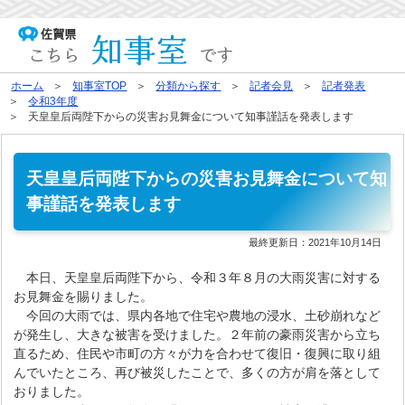
ホーム
知事室TOP
分類から探す
記者会見
記者発表
令和3年度
天皇皇后両陛下からの災害お見舞金について知事謹話を発表します
天皇皇后両陛下からの災害お見舞金について知
事謹話を発表します
最終更新日：
2021年10月14日
本日、天皇皇后両陛下から、令和３年８月の大雨災害に対する
お見舞金を賜りました。
今回の大雨では、県内各地で住宅や農地の浸水、土砂崩れなど
が発生し、大きな被害を受けました。２年前の豪雨災害から立ち
直るため、住民や市町の方々が力を合わせて復旧・復興に取り組
んでいたところ、再び被災したことで、多くの方が肩を落として
おりました。