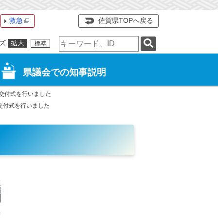
救急
佐賀県TOPへ戻る
検
ズ
索
キ
ー
県議会での知事説明
ワ
ー
交付式を行いました
ド
交付式を行いました