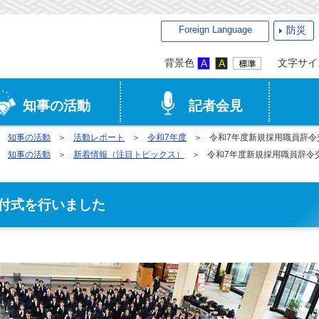
Foreign Language
防災
背景色
文字サイ
知事の活動
記者会見
知事の活動
活動レポート
令和7年度
令和7年度新規採用職員辞令
知事の活動
新着情報（注目トピックス）
令和7年度新規採用職員辞令
付式を行いました