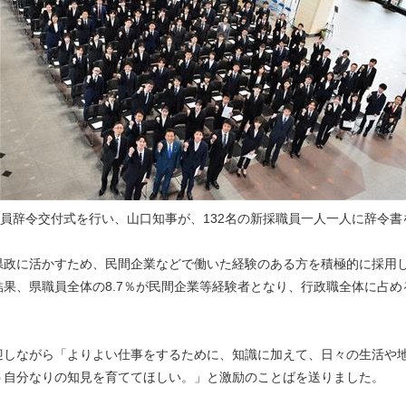
員辞令交付式を行い、山口知事が、132名の新採職員一人一人に辞令書
政に活かすため、民間企業などで働いた経験のある方を積極的に採用し
果、県職員全体の8.7％が民間企業等経験者となり、行政職全体に占める
しながら「よりよい仕事をするために、知識に加えて、日々の生活や
う自分なりの知見を育ててほしい。」と激励のことばを送りました。