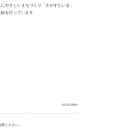
人にやさしいまちづくり「さがすたいる」
取組を行っています。
。
（ID:112688）
ご利用ください。